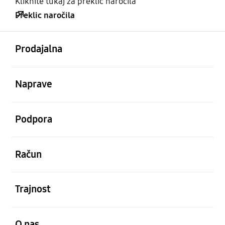
Kliknite tukaj za preklic naročila
Preklic naročila
odprto
Footer Navigation
Prodajalna
odprto
Naprave
odprto
Podpora
odprto
Račun
odprto
Trajnost
odprto
O nas