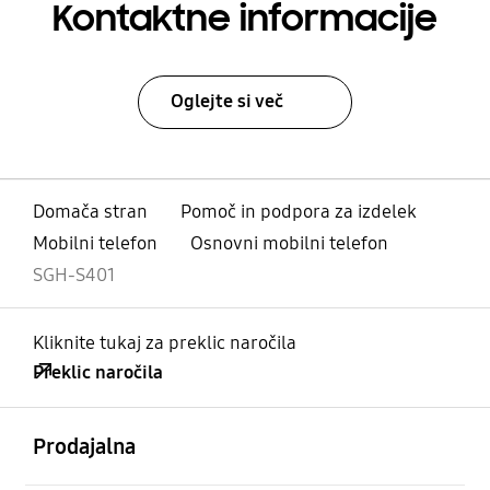
Kontaktne informacije
Oglejte si več
Domača stran
Pomoč in podpora za izdelek
Mobilni telefon
Osnovni mobilni telefon
SGH-S401
Kliknite tukaj za preklic naročila
Preklic naročila
odprto
Footer Navigation
Prodajalna
odprto