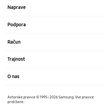
Naprave
odprto
Podpora
odprto
Račun
odprto
Trajnost
odprto
O nas
Avtorske pravice © 1995–2026 Samsung. Vse pravice
pridržane.