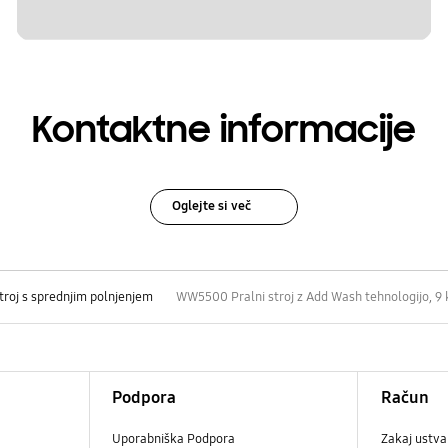
Kontaktne informacije
Oglejte si več
stroj s sprednjim polnjenjem
WW5500 Pralni stroj z Add Wash tehnologijo, 9 
Podpora
Račun
Uporabniška Podpora
Zakaj ustva