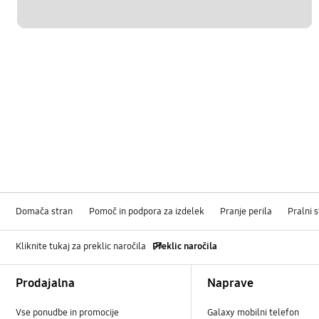
Domača stran
Pomoč in podpora za izdelek
Pranje perila
Pralni 
Kliknite tukaj za preklic naročila
Preklic naročila
Footer Navigation
Prodajalna
Naprave
Vse ponudbe in promocije
Galaxy mobilni telefon