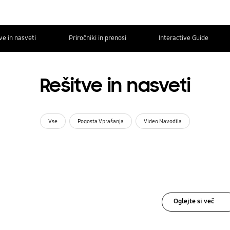
ve in nasveti
Priročniki in prenosi
Interactive Guide
Rešitve in nasveti
Vse
Pogosta Vprašanja
Video Navodila
Oglejte si več