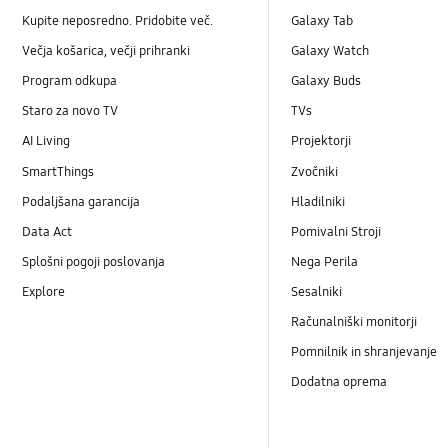
Kupite neposredno. Pridobite več.
Galaxy Tab
Večja košarica, večji prihranki
Galaxy Watch
Program odkupa
Galaxy Buds
Staro za novo TV
TVs
AI Living
Projektorji
SmartThings
Zvočniki
Podaljšana garancija
Hladilniki
Data Act
Pomivalni Stroji
Splošni pogoji poslovanja
Nega Perila
Explore
Sesalniki
Računalniški monitorji
Pomnilnik in shranjevanje
Dodatna oprema