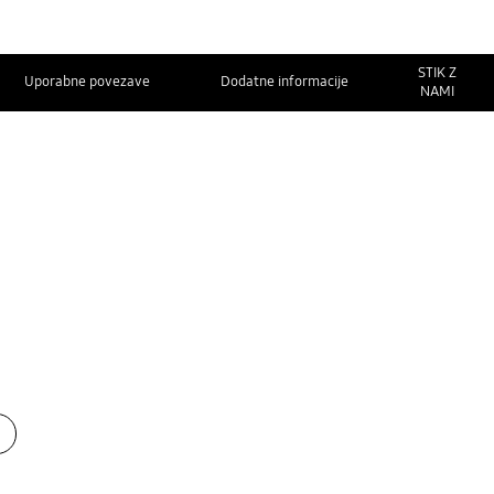
STIK Z
Uporabne povezave
Dodatne informacije
NAMI