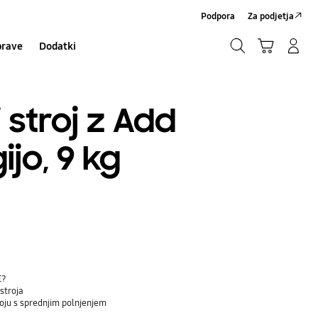
Podpora
Za podjetja
Iskanje
Košarica
Prijavite se/Registrirajte se
prave
Dodatki
Iskanje
stroj z Add
jo, 9 kg
E?
stroja
roju s sprednjim polnjenjem