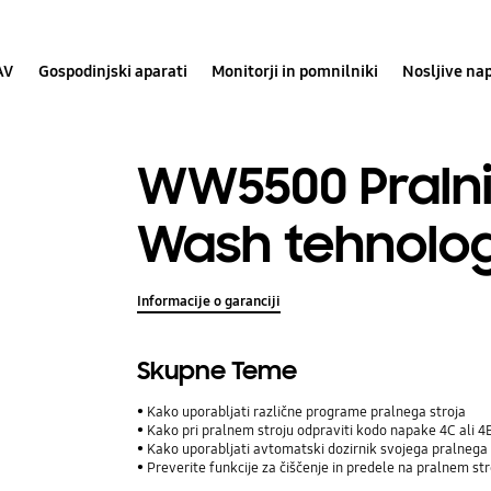
AV
Gospodinjski aparati
Monitorji in pomnilniki
Nosljive na
WW5500 Pralni 
Wash tehnologi
Informacije o garanciji
Skupne Teme
Kako uporabljati različne programe pralnega stroja
Kako pri pralnem stroju odpraviti kodo napake 4C ali 4
Kako uporabljati avtomatski dozirnik svojega pralnega 
Preverite funkcije za čiščenje in predele na pralnem st