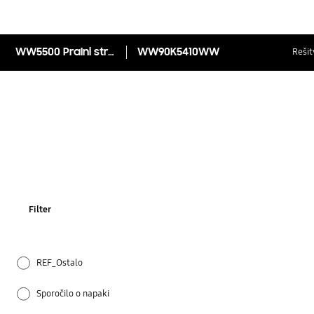
WW5500 Pralni stroj z Add Wash tehnologijo, 9 kg
WW90K5410WW
Rešit
Filter
REF_Ostalo
Sporočilo o napaki