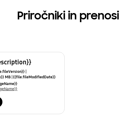
Priročniki in prenosi
escription}}
le.fileVersion}}
ze}} MB
{{file.fileModifiedDate}}
mes}}
uageName}}
uageName}}