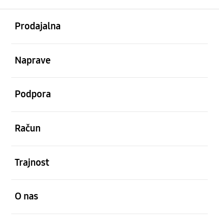
odprto
Footer Navigation
Prodajalna
odprto
Naprave
odprto
Podpora
odprto
Račun
odprto
Trajnost
odprto
O nas