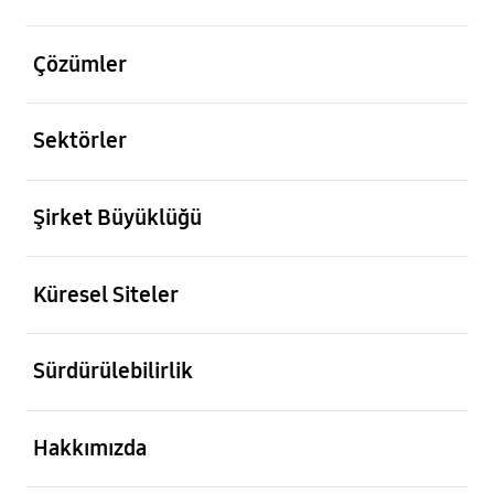
açık
Çözümler
açık
Sektörler
açık
Şirket Büyüklüğü
açık
Küresel Siteler
açık
Sürdürülebilirlik
açık
Hakkımızda