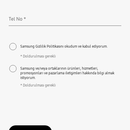
Tel No
*
Doldurulması gerekli
Samsung Gizlilik Politikasını okudum ve kabul ediyorum.
* Doldurulması gerekli
Samsung ve/veya ortaklarının ürünleri, hizmetleri,
promosyonları ve pazarlama iletişimleri hakkında bilgi almak
istiyorum.
* Doldurulması gerekli