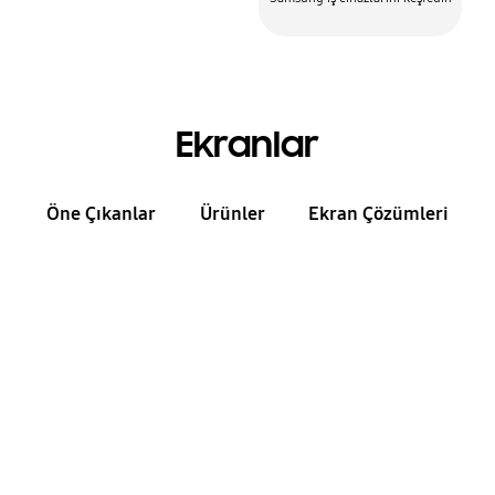
Ekranlar
Öne Çıkanlar
Ürünler
Ekran Çözümleri
İşletmeniz için
Ekranlar
Dinamik ekranlarda işinize
hayat verin