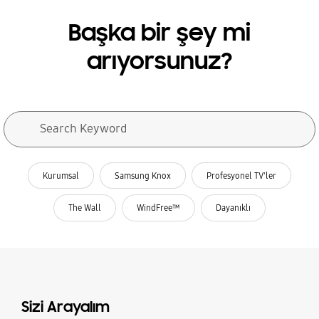
Başka bir şey mi
arıyorsunuz?
Arama formu
Search Keyword
search
ilgili search
Kurumsal
Samsung Knox
Profesyonel TV'ler
The Wall
WindFree™
Dayanıklı
Sizi Arayalım