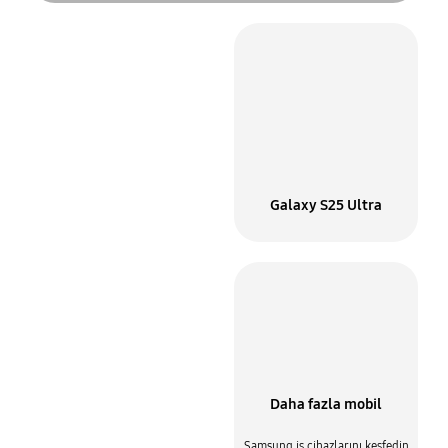
İşletmeniz için neden
Samsung
İşinizin yapılma şekli için
Galaxy S25 Ultra
tasarlandı
Samsung Knox
Daha fazla mobil
Kurumsal mobilite çözümleri
Samsung iş cihazlarını keşfedin