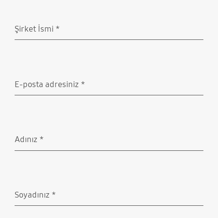
Şirket İsmi
*
Doldurulması gerekli
E-posta adresiniz
*
Doldurulması gerekli
Adınız
*
Doldurulması gerekli
Soyadınız
*
Doldurulması gerekli