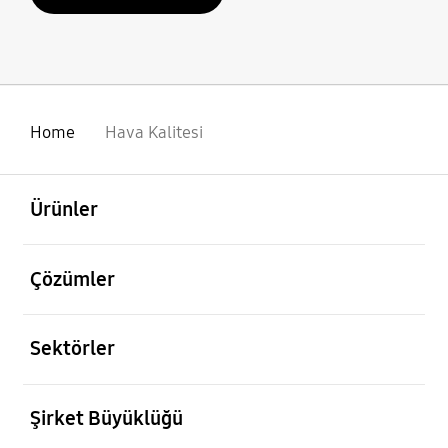
Home
Hava Kalitesi
açık
Footer Navigation
Ürünler
açık
Çözümler
açık
Sektörler
açık
Şirket Büyüklüğü