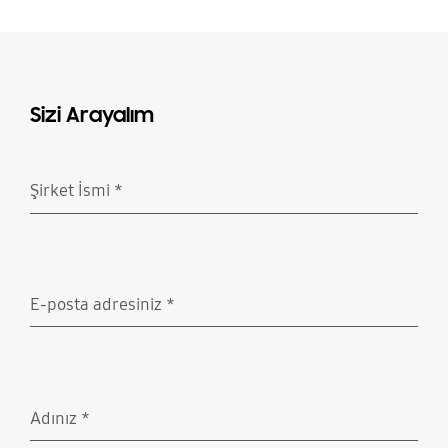
Sizi Arayalım
Şirket İsmi
*
Doldurulması gerekli
E-posta adresiniz
*
Doldurulması gerekli
Adınız
*
Doldurulması gerekli