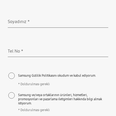
Soyadınız
*
Doldurulması gerekli
Tel No
*
Doldurulması gerekli
Samsung Gizlilik Politikasını okudum ve kabul ediyorum.
* Doldurulması gerekli
Samsung ve/veya ortaklarının ürünleri, hizmetleri,
promosyonları ve pazarlama iletişimleri hakkında bilgi almak
istiyorum.
* Doldurulması gerekli