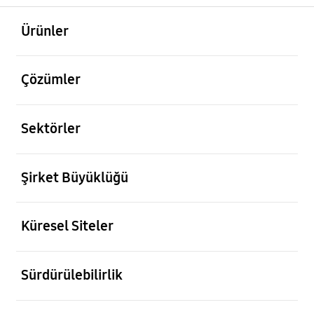
açık
Footer Navigation
Ürünler
açık
Çözümler
açık
Sektörler
açık
Şirket Büyüklüğü
açık
Küresel Siteler
açık
Sürdürülebilirlik
açık