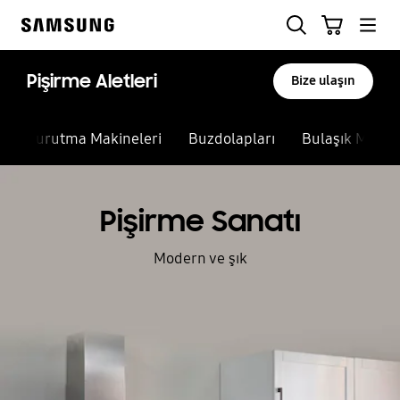
Skip
Ara
Sepet
to
Samsung
content
Pişirme Aletleri
Bize ulaşın
Kurutma Makineleri
Buzdolapları
Bulaşık Makine
Pişirme Sanatı
Modern ve şık