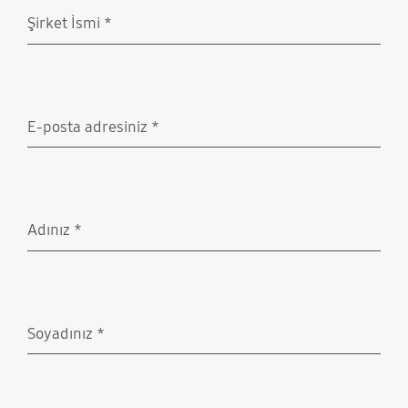
Şirket İsmi
*
Doldurulması gerekli
E-posta adresiniz
*
Doldurulması gerekli
Adınız
*
Doldurulması gerekli
Soyadınız
*
Doldurulması gerekli