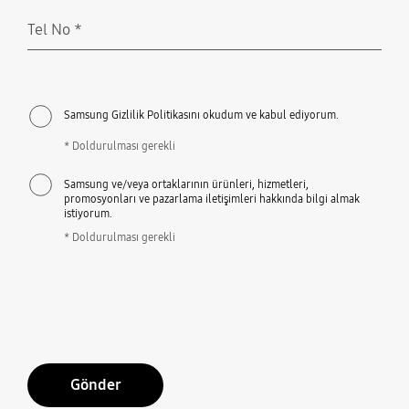
Tel No
*
Doldurulması gerekli
Samsung Gizlilik Politikasını okudum ve kabul ediyorum.
* Doldurulması gerekli
Samsung ve/veya ortaklarının ürünleri, hizmetleri,
promosyonları ve pazarlama iletişimleri hakkında bilgi almak
istiyorum.
* Doldurulması gerekli
Gönder