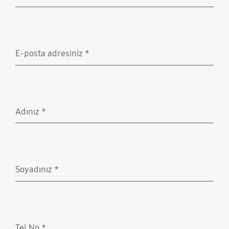
Doldurulması gerekli
E-posta adresiniz
*
Doldurulması gerekli
Adınız
*
Doldurulması gerekli
Soyadınız
*
Doldurulması gerekli
Tel No
*