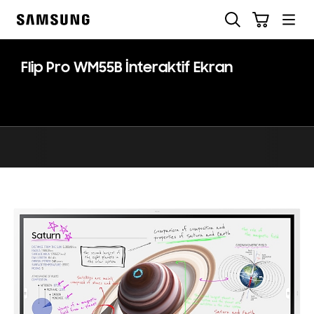
Skip
Ara
Sepet
to
Samsung
content
Flip Pro WM55B İnteraktif Ekran