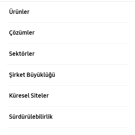
açık
Footer Navigation
Ürünler
açık
Çözümler
açık
Sektörler
açık
Şirket Büyüklüğü
açık
Küresel Siteler
açık
Sürdürülebilirlik
açık