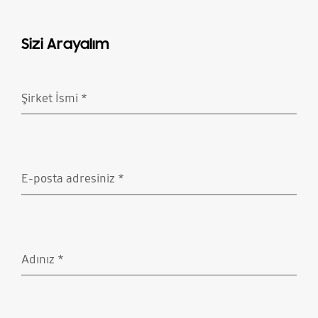
Sizi Arayalım
Şirket İsmi
*
Doldurulması gerekli
E-posta adresiniz
*
Doldurulması gerekli
Adınız
*
Doldurulması gerekli