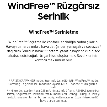
WindFree™ Rüzgârsız
Serinlik
WindFree™ Serinletme
WindFree™ Soğutma ile konforlu serinliğin tadını çıkarın.
Havayı binlerce mikro hava deliğinden yumuşak ve sessizce*
dağıtırak “durgun hava**” ortamı yaratır, böylece cildinizde
rahatsız edici soğuk rüzgar hissi oluşturmaz. Sevdiklerinizin
konforu maksimum olur.
* AR12TXCAAWKNEU modeli üzerinde test edilmiştir. WindFree™ modu,
Samsung’un geleneksel modeline kıyasla (26 dB) sadece 23 dB gürültü
üretir.
** Mikro deliklerden hava 0.15 m/s'nin altında üflenir. ASHRAE (Amerikan
Isıtma, Soğutma ve Havalandırma Mühendisleri Derneği) “Durgun Hava”yı
soğuk hava akımlarının bulunmadığı, kullanıcıların rüzgarı hissetmediği
hava olarak tanımlar.