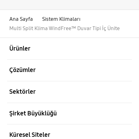
Ana Sayfa
Sistem Klimaları
Multi Split Klima WindFree™ Duvar Tipi İç Ünite
açık
Footer Navigation
Ürünler
açık
Çözümler
açık
Sektörler
açık
Şirket Büyüklüğü
açık
Küresel Siteler