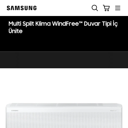
Skip
Ara
Sepet
to
Samsung
content
Multi Split Klima WindFree™ Duvar Tipi İç
Ünite