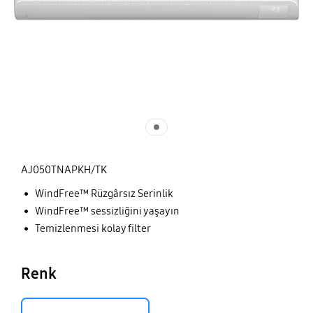
AJ050TNAPKH/TK
WindFree™ Rüzgârsız Serinlik
WindFree™ sessizliğini yaşayın
Temizlenmesi kolay filter
Renk