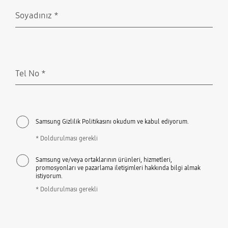
Soyadınız
*
Doldurulması gerekli
Tel No
*
Doldurulması gerekli
Samsung Gizlilik Politikasını okudum ve kabul ediyorum.
* Doldurulması gerekli
Samsung ve/veya ortaklarının ürünleri, hizmetleri,
promosyonları ve pazarlama iletişimleri hakkında bilgi almak
istiyorum.
* Doldurulması gerekli