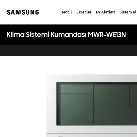
Skip
to
Mobil
Ekranlar
Ev Aletleri
Sistem K
content
Samsung
Klima Sistemi Kumandası MWR-WE13N