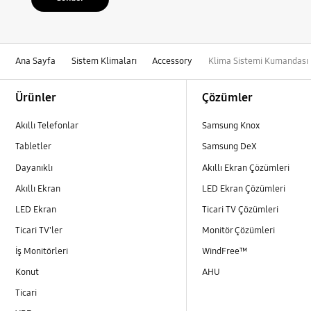
Ana Sayfa
Sistem Klimaları
Accessory
Klima Sistemi Kumandas
Footer Navigation
Ürünler
Çözümler
Akıllı Telefonlar
Samsung Knox
Tabletler
Samsung DeX
Dayanıklı
Akıllı Ekran Çözümleri
Akıllı Ekran
LED Ekran Çözümleri
LED Ekran
Ticari TV Çözümleri
Ticari TV'ler
Monitör Çözümleri
İş Monitörleri
WindFree™
Konut
AHU
Ticari