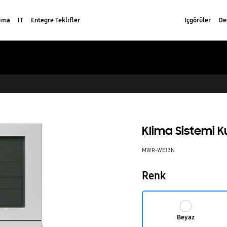
lima
IT
Entegre Teklifler
İçgörüler
De
Klima Sistemi
MWR-WE13N
Renk
Beyaz