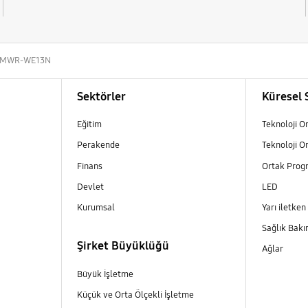
ı MWR-WE13N
Sektörler
Küresel 
Eğitim
Teknoloji O
Perakende
Teknoloji O
Finans
Ortak Prog
Devlet
LED
Kurumsal
Yarı iletken
Sağlık Bakı
Şirket Büyüklüğü
Ağlar
Büyük İşletme
Küçük ve Orta Ölçekli İşletme