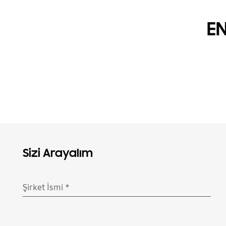
EN
Sizi Arayalım
Şirket İsmi
*
Doldurulması gerekli