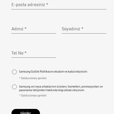
E-posta adresiniz
*
Doldurulması gerekli
Adınız
*
Soyadınız
*
Doldurulması gerekli
Doldurulması gerekli
Tel No
*
Doldurulması gerekli
Samsung Gizlilik Politikasını okudum ve kabul ediyorum.
* Doldurulması gerekli
Samsung ve/veya ortaklarının ürünleri, hizmetleri, promosyonları ve
pazarlama iletişimleri hakkında bilgi almak istiyorum.
* Doldurulması gerekli
Gönder