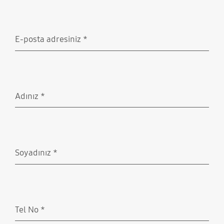
E-posta adresiniz
*
Doldurulması gerekli
Adınız
*
Doldurulması gerekli
Soyadınız
*
Doldurulması gerekli
Tel No
*
Doldurulması gerekli