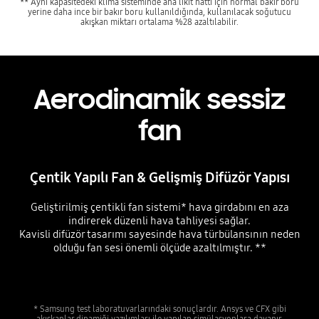
** Aynı kapasitedeki klima sisteminde ana likit hattı için normal bakır boru
yerine daha ince bir bakır boru kullanıldığında, kullanılacak soğutucu
akışkan miktarı ortalama %28 azaltılabilir.
Aerodinamik sessiz
fan
Çentik Yapılı Fan & Gelişmiş Difüzör Yapısı
Geliştirilmiş çentikli fan sistemi* hava girdabını en aza
indirerek düzenli hava tahliyesi sağlar.
Kavisli difüzör tasarımı sayesinde hava türbülansının neden
olduğu fan sesi önemli ölçüde azaltılmıştır. **
* Samsung test laboratuvarlarındaki sonuçlardır. Ansys ve CFX gibi
akışkanlar dinamiği yazılımları ile yapılan simülasyonlara dayanır.