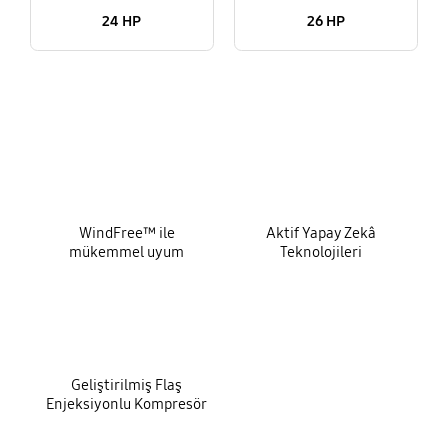
24 HP
26 HP
key features
WindFree™ ile
Aktif Yapay Zekâ
mükemmel uyum
Teknolojileri
Geliştirilmiş Flaş
Enjeksiyonlu Kompresör