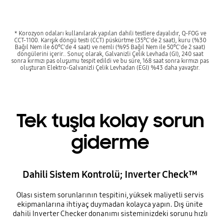
* Korozyon odaları kullanılarak yapılan dahili testlere dayalıdır, Q-FOG ve
CCT-1100. Karışık döngü testi (CCT) püskürtme (35°C'de 2 saat), kuru (%30
Bağıl Nem ile 60°C'de 4 saat) ve nemli (%95 Bağıl Nem ile 50°C'de 2 saat)
döngülerini içerir.. Sonuç olarak, Galvanizli Çelik Levhada (GI), 240 saat
sonra kırmızı pas oluşumu tespit edildi ve bu süre, 168 saat sonra kırmızı pas
oluşturan Elektro-Galvanizli Çelik Levhadan (EGI) %43 daha yavaştır.
Tek tuşla kolay sorun
giderme
Dahili Sistem Kontrolü; Inverter Check™
Olası sistem sorunlarının tespitini, yüksek maliyetli servis
ekipmanlarına ihtiyaç duymadan kolayca yapın. Dış ünite
dahili Inverter Checker donanımı sisteminizdeki sorunu hızlı