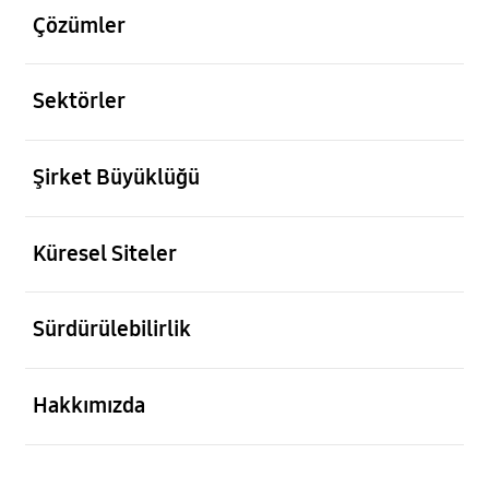
Çözümler
açık
Sektörler
açık
Şirket Büyüklüğü
açık
Küresel Siteler
açık
Sürdürülebilirlik
açık
Hakkımızda