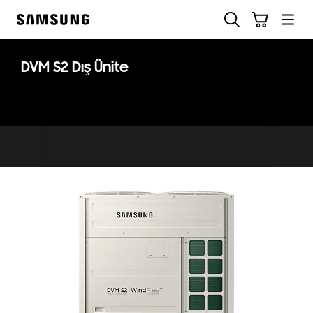
Skip
Ara
Sepet
to
Samsung
content
DVM S2 Dış Ünite