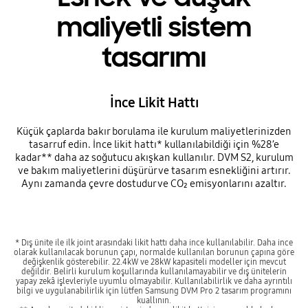
maliyetli sistem
tasarımı
İnce Likit Hattı
Küçük çaplarda bakır borulama ile kurulum maliyetlerinizden
tasarruf edin. İnce likit hattı* kullanılabildiği için %28’e
kadar** daha az soğutucu akışkan kullanılır. DVM S2, kurulum
ve bakım maliyetlerini düşürür ve tasarım esnekliğini artırır.
Aynı zamanda çevre dostudur ve CO₂ emisyonlarını azaltır.
* Dış ünite ile ilk joint arasındaki likit hattı daha ince kullanılabilir. Daha ince
olarak kullanılacak borunun çapı, normalde kullanılan borunun çapına göre
değişkenlik gösterebilir. 22.4kW ve 28kW kapasiteli modeller için mevcut
değildir. Belirli kurulum koşullarında kullanılamayabilir ve dış ünitelerin
yapay zekâ işlevleriyle uyumlu olmayabilir. Kullanılabilirlik ve daha ayrıntılı
bilgi ve uygulanabilirlik için lütfen Samsung DVM Pro 2 tasarım programını
kuallının.