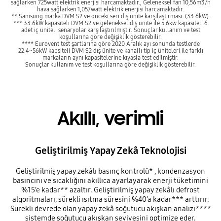
sağlarken 725watt elektrik enerjisi harcamaktadır., Geleneksel fan 10,56m3/h
hava sağlarken 1,057watt elektrik enerjisi harcamaktadır.
** Samsung marka DVM S2 ve önceki seri dış ünite karşılaştırması. (33.6kW).
*** 33.6kW kapasiteli DVM S2 ve geleneksel dış ünite ile 5.6kw kapasiteli 6
adet iç üniteli senaryolar karşılaştırılmıştır. Sonuçlar kullanım ve test
koşullarına göre değişiklik gösterebilir.
**** Eurovent test şartlarına göre 2020 Aralık ayı sonunda testlerde
22.4~56kW kapsiteli DVM S2 dış ünite ve kanallı tip iç üniteleri ile farklı
markaların aynı kapasitelerine kıyasla test edilmiştir.
Sonuçlar kullanım ve test koşullarına göre değişiklik gösterebilir.
Akıllı, verimli
Geliştirilmiş Yapay Zekâ Teknolojisi
Geliştirilmiş yapay zekâlı basınç kontrolü* , kondenzasyon
basıncını ve sıcaklığını akıllıca ayarlayarak enerji tüketimini
%15’e kadar** azaltır. Geliştirilmiş yapay zekâlı defrost
algoritmaları, sürekli ısıtma süresini %40’a kadar*** arttırır.
Sürekli devrede olan yapay zekâ soğutucu akışkan analizi****
sistemde soğutucu akışkan seviyesini optimize eder.