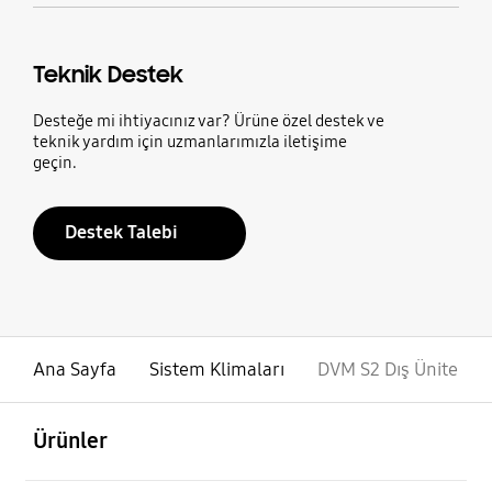
Teknik Destek
Desteğe mi ihtiyacınız var? Ürüne özel destek ve
teknik yardım için uzmanlarımızla iletişime
geçin.
Destek Talebi
Ana Sayfa
Sistem Klimaları
DVM S2 Dış Ünite
açık
Footer Navigation
Ürünler
açık