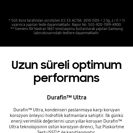
* SGS Kore tarafından yürütülen ICC ES AC156: 2010 (SDS = 2.5g, z / h = 1)
uyarınca yapılan teste dayanmaktadır. Rapor No: SGS-R20-1599-KR00.
** Siemens NX Nastran 1867 simülasyonu kullanılarak yapılan Samsung
laboratuvarındaki testlere dayanmaktadır.
Uzun süreli optimum
performans
Durafin™ Ultra
Durafin™ Ultra, kondenseri paslanmaya karşı koruyan
korozyon önleyici hidrofilik katmanlara sahiptir. İlk günkü
enerji verimlilik değerlerini uzun yıllar koruyan Durafin™
Ultra teknolojisinin üstün korozyon direnci, Tuz Püskürtme
Testi (SST)* ile kanıtlanmıştır.