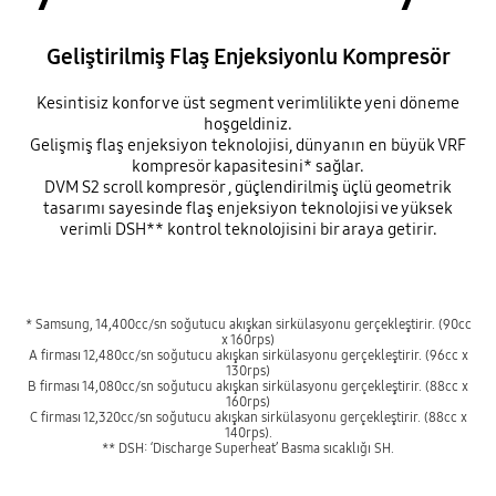
Geliştirilmiş Flaş Enjeksiyonlu Kompresör
Kesintisiz konfor ve üst segment verimlilikte yeni döneme
hoşgeldiniz.
Gelişmiş flaş enjeksiyon teknolojisi, dünyanın en büyük VRF
kompresör kapasitesini* sağlar.
DVM S2 scroll kompresör , güçlendirilmiş üçlü geometrik
tasarımı sayesinde flaş enjeksiyon teknolojisi ve yüksek
verimli DSH** kontrol teknolojisini bir araya getirir.
* Samsung, 14,400cc/sn soğutucu akışkan sirkülasyonu gerçekleştirir. (90cc
x 160rps)
A firması 12,480cc/sn soğutucu akışkan sirkülasyonu gerçekleştirir. (96cc x
130rps)
B firması 14,080cc/sn soğutucu akışkan sirkülasyonu gerçekleştirir. (88cc x
160rps)
C firması 12,320cc/sn soğutucu akışkan sirkülasyonu gerçekleştirir. (88cc x
140rps).
** DSH: ‘Discharge Superheat’ Basma sıcaklığı SH.