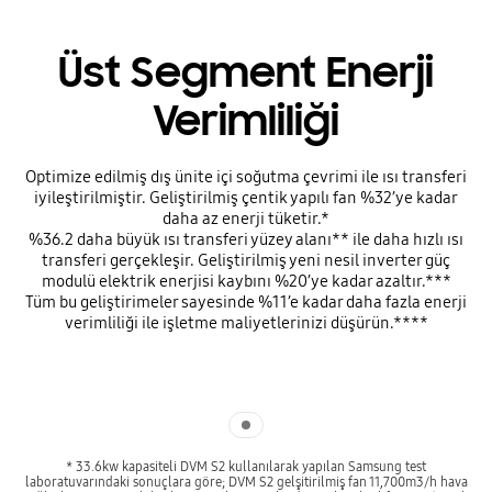
Üst Segment Enerji
Verimliliği
Optimize edilmiş dış ünite içi soğutma çevrimi ile ısı transferi
iyileştirilmiştir. Geliştirilmiş çentik yapılı fan %32’ye kadar
daha az enerji tüketir.*
%36.2 daha büyük ısı transferi yüzey alanı** ile daha hızlı ısı
transferi gerçekleşir. Geliştirilmiş yeni nesil inverter güç
modulü elektrik enerjisi kaybını %20’ye kadar azaltır.***
Tüm bu geliştirimeler sayesinde %11’e kadar daha fazla enerji
verimliliği ile işletme maliyetlerinizi düşürün.****
Indicator 1
* 33.6kw kapasiteli DVM S2 kullanılarak yapılan Samsung test
laboratuvarındaki sonuçlara göre; DVM S2 gelşitirilmiş fan 11,700m3/h hava