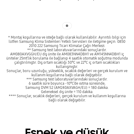
Indicator 1
* Montaj koşullarına ve isteğe bağlı olarak kullanılabilir. Ayrıntılı bilgi için
lütfen Samsung Klima Sistemleri Yetkili Servisleri ile iletişime geçin. 0850
2010 222 Samsung Ticari Klimalar Çağrı Merkezi.
** Samsung test laboratuvarlarındaki sonuçlardır.
AM080AXVGGH/EU dış ünite ile AM083NN4DBH1 ve AM145NN4DBH1 iç
üniteler 25mt’lik borulama ile bağlanıp 4 saatlik otomatik soğutma modunda
çalıştırılmıştır. Dış ortam sıcaklığı 30°C ve 22°C iç ortam sıcaklıkları
kullanışmıştır.
Sonuçlar, boru uzunluğu, yükseklik, sıcaklık değerleri ve gerçek kurulum ve
kullanım koşullarına bağlı olarak değişebilir.
*** Samsung test laboratuvarlarındaki sonuçlardır.
6 saatlik süre boyunca -10°C’de ısıtma süresinde;
Samsung DVM S2 (AM240AXVAGH/EU) = 180 dakika.
Geleneksel dış ünite = 110 dakika.
**** Sonuçlar, sıcaklık değerleri, gerçek kurulum ve kullanım koşullarına
bağlı olarak değişebilir.
Esnek ve düşük