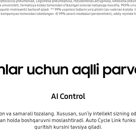
 Streptococcus pneumoniae, Legionella pneumophilia, Pseudomonas aeruginosa, klebsiella pne
ya universiteti, farmatsiya kolleji tomonidan oʻtkazilgan sinovlar natijasiga muvofiq. 99,9% vir
umli rinotraxeiti) bartaraf qiladi. ** 99% yoqimsiz hidlarni yoʻq qilishi (izo-valerian kislota: te
kompaniyasi tomonidan isbotlangan. 4) 99% zararli moddalar (perxloretilen), oddiy rejimda
mlar uchun aqlli parv
AI Control
on va samarali tozalang. Xususan, sunʼiy intellekt sizning 
rgan holda boshqaruvni moslashtiradi. Auto Cycle Link funk
quritish kursini tavsiya qiladi.