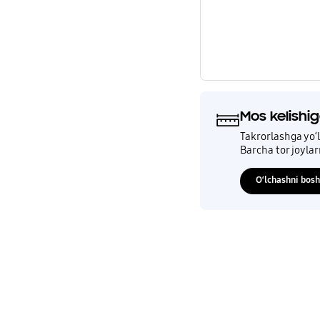
Mos kelishig
Takrorlashga yo‘
Barcha tor joylarn
O‘lchashni bos