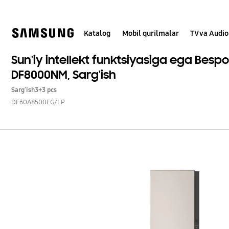
Skip
to
content
Katalog
Mobil qurilmalar
TV va Audio
Sun'iy intellekt funktsiyasiga ega Bespo
DF8000NM, Sarg'ish
Sargʻish
3+3 pcs
DF60A8500EG/LP