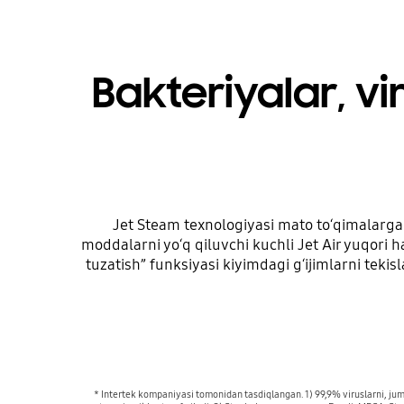
Bakteriyalar, vi
Jet Steam texnologiyasi mato toʻqimalarga 
moddalarni yoʻq qiluvchi kuchli Jet Air yuqori ha
tuzatish” funksiyasi kiyimdagi gʻijimlarni tek
* Intertek kompaniyasi tomonidan tasdiqlangan. 1) 99,9% viruslarni, jumla