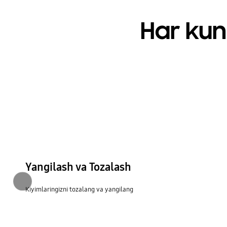
Har kun
Yangilash va Tozalash
Oldingi
Kiyimlaringizni tozalang va yangilang