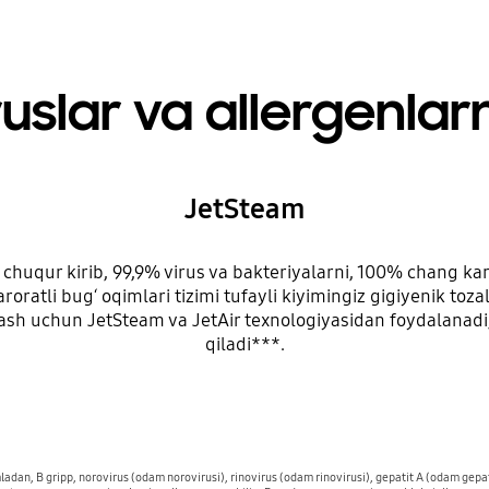
ruslar va allergenlarn
JetSteam
chuqur kirib, 99,9% virus va bakteriyalarni, 100% chang ka
roratli bugʻ oqimlari tizimi tufayli kiyimingiz gigiyenik tozal
islash uchun JetSteam va JetAir texnologiyasidan foydalanadi
qiladi***.
dan, B gripp, norovirus (odam norovirusi), rinovirus (odam rinovirusi), gepatit A (odam gepati