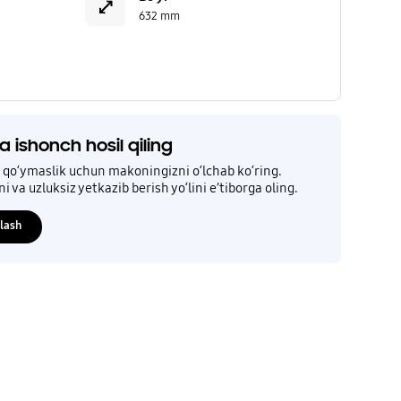
632 mm
a ishonch hosil qiling
l qo‘ymaslik uchun makoningizni o‘lchab ko‘ring.
i va uzluksiz yetkazib berish yo‘lini e’tiborga oling.
hlash