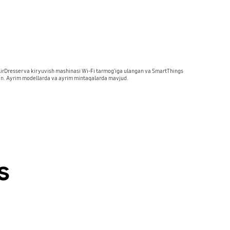
t AirDresser va kir yuvish mashinasi Wi-Fi tarmogʻiga ulangan va SmartThings
mkin. Ayrim modellarda va ayrim mintaqalarda mavjud.
s