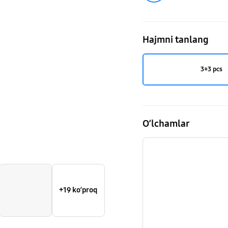
bug'
shkafi,
Hajmni tanlang
DF8000NM,
Sarg'ish
3+3 pcs
O‘lchamlar
+19 ko‘proq