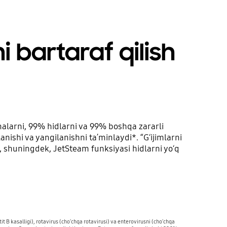
i bartaraf qilish
nalarni, 99% hidlarni va 99% boshqa zararli
anishi va yangilanishni taʼminlaydi*. “Gʻijimlarni
, shuningdek, JetSteam funksiyasi hidlarni yoʻq
t B kasalligi), rotavirus (choʻchqa rotavirusi) va enterovirusni (choʻchqa