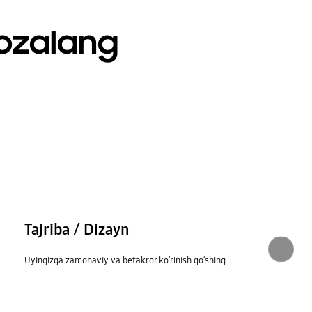
tozalang
Tajriba / Dizayn
Uyingizga zamonaviy va betakror ko‘rinish qo‘shing