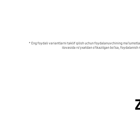
* Eng foydali variantlarni taklif qilish uchun foydalanuvchining maʼlumotla
ilovasida roʻyxatdan oʻtkazilgan boʻlsa, foydalanis