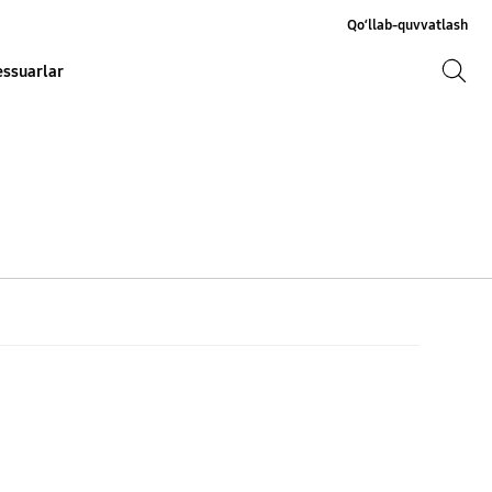
Qo‘llab-quvvatlash
Qidiruv
ssuarlar
Qidiruv
a