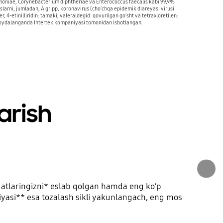
umoniae, Corynebacterium diphtheriae va Enterococcus faecalis kabi 99,9%
uslarni, jumladan, A gripp, koronavirus (choʻchqa epidemik diareyasi virusi
r, 4-etinilliridin: tamaki, valeraldegid: qovurilgan goʻsht va tetraxloretilen:
 foydalanganda Intertek kompaniyasi tomonidan isbotlangan.
arish
odatlaringizni* eslab qolgan hamda eng koʻp
siyasi** esa tozalash sikli yakunlangach, eng mos