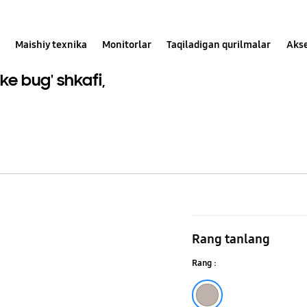
Maishiy texnika
Monitorlar
Taqiladigan qurilmalar
Akse
ke bug' shkafi,
Sun'iy
intellekt
Rang tanlang
funktsiyasig
Rang :
ega
Bespoke
Sargʻish