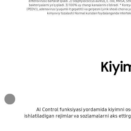
enterovirusi) bartaraf qiladi. 2) Staphylococcus aureus, E. coli, MRSA,
bakteriyalarni yoʻq qiladi. 3) 100% uy changi kanalarini oʻldiradi. * Kore
(PEDV)), adenovirus (yuqumli it gepatiti) va gerpesni (yirik shoxli chorva yuq
kimyoviy tozalash) Normal kursdan foydalanganda Intertek 
Kiyi
AI Control funksiyasi yordamida kiyimni os
ishlatiladigan rejimlar va sozlamalarni aks etti