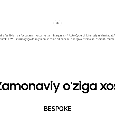
Indicator 1
ri, afzalliklari va foydalanish xususiyatlarini saqlash. ** Auto Cycle Link funksiyasidan faqa
h mumkin. Wi-Fi tarmogʻiga doimiy ulanish talab qilinadi, bu energiya istemoʼlini oshirishi mu
Zamonaviy o'ziga xo
BESPOKE