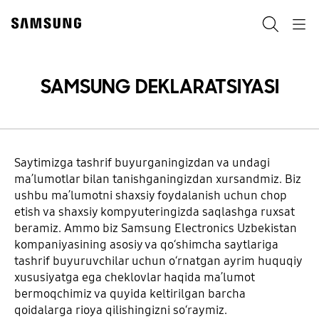
Skip
to
Qidiruv
Navigation
content
SAMSUNG DEKLARATSIYASI
Saytimizga tashrif buyurganingizdan va undagi
maʼlumotlar bilan tanishganingizdan xursandmiz. Biz
ushbu maʼlumotni shaxsiy foydalanish uchun chop
etish va shaxsiy kompyuteringizda saqlashga ruxsat
beramiz. Ammo biz Samsung Electronics Uzbekistan
kompaniyasining asosiy va qoʻshimcha saytlariga
tashrif buyuruvchilar uchun oʻrnatgan ayrim huquqiy
xususiyatga ega cheklovlar haqida maʼlumot
bermoqchimiz va quyida keltirilgan barcha
qoidalarga rioya qilishingizni soʻraymiz.