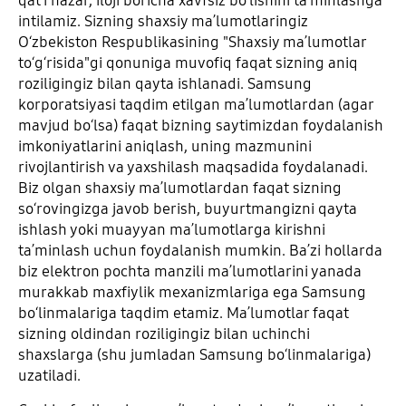
qatʼi nazar, iloji boricha xavfsiz boʻlishini taʼminlashga
intilamiz. Sizning shaxsiy maʼlumotlaringiz
Oʻzbekiston Respublikasining "Shaxsiy maʼlumotlar
toʻgʻrisida"gi qonuniga muvofiq faqat sizning aniq
roziligingiz bilan qayta ishlanadi. Samsung
korporatsiyasi taqdim etilgan maʼlumotlardan (agar
mavjud boʻlsa) faqat bizning saytimizdan foydalanish
imkoniyatlarini aniqlash, uning mazmunini
rivojlantirish va yaxshilash maqsadida foydalanadi.
Biz olgan shaxsiy maʼlumotlardan faqat sizning
soʻrovingizga javob berish, buyurtmangizni qayta
ishlash yoki muayyan maʼlumotlarga kirishni
taʼminlash uchun foydalanish mumkin. Baʼzi hollarda
biz elektron pochta manzili maʼlumotlarini yanada
murakkab maxfiylik mexanizmlariga ega Samsung
boʻlinmalariga taqdim etamiz. Maʼlumotlar faqat
sizning oldindan roziligingiz bilan uchinchi
shaxslarga (shu jumladan Samsung boʻlinmalariga)
uzatiladi.