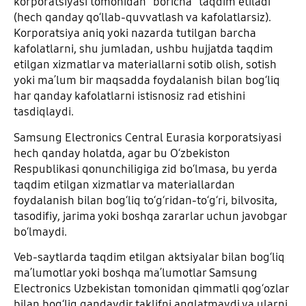
korporatsiyasi tomonidan "boricha" taqdim etiladi
(hech qanday qoʻllab-quvvatlash va kafolatlarsiz).
Korporatsiya aniq yoki nazarda tutilgan barcha
kafolatlarni, shu jumladan, ushbu hujjatda taqdim
etilgan xizmatlar va materiallarni sotib olish, sotish
yoki maʼlum bir maqsadda foydalanish bilan bogʻliq
har qanday kafolatlarni istisnosiz rad etishini
tasdiqlaydi.
Samsung Electronics Central Eurasia korporatsiyasi
hech qanday holatda, agar bu Oʻzbekiston
Respublikasi qonunchiligiga zid boʻlmasa, bu yerda
taqdim etilgan xizmatlar va materiallardan
foydalanish bilan bogʻliq toʻgʻridan-toʻgʻri, bilvosita,
tasodifiy, jarima yoki boshqa zararlar uchun javobgar
boʻlmaydi.
Veb-saytlarda taqdim etilgan aktsiyalar bilan bogʻliq
maʼlumotlar yoki boshqa maʼlumotlar Samsung
Electronics Uzbekistan tomonidan qimmatli qogʻozlar
bilan bogʻliq qandaydir taklifni anglatmaydi va ularni