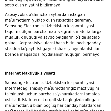
sotib olish niyatini bildirmaydi.
Asosiy yoki qoʻshimcha saytlardan istalgan
maʼlumotlarni yuklab olish ruxsatiga qaramay,
Samsung Electronics Uzbekistan korporatsiyasi
taqdim etilgan barcha matn va grafik materiallarga
mualliflik huquqi va savdo belgilarini oʻzida saqlab
qoladi. Korporatsiya ularni hech birini hech qanday
shaklda koʻpaytirishga yoki shaxsiy foydalanishdan
boshqa maqsadda foydalanish huquqini bermaydi.
Internet Maxfiylik siyosati
Samsung Electronics Uzbekistan korporatsiyasi
Internetdagi shaxsiy maʼlumotlaringiz maxfiyligini
taʼminlash uchun barcha saʼy-harakatlarni amalga
oshiradi. Biz Internet orqali siz haqingizda olingan
maʼlumotlar, u bilan bogʻliq har qanday holatlardan