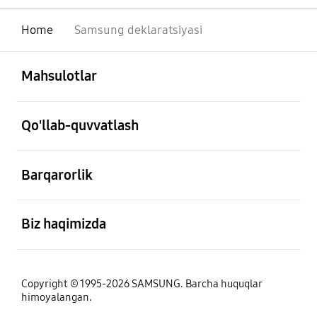
Home
Samsung deklaratsiyasi
ochiq
Footer Navigation
Mahsulotlar
ochiq
Qo'llab-quvvatlash
ochiq
Barqarorlik
ochiq
Biz haqimizda
Copyright © 1995-2026 SAMSUNG. Barcha huquqlar
himoyalangan.