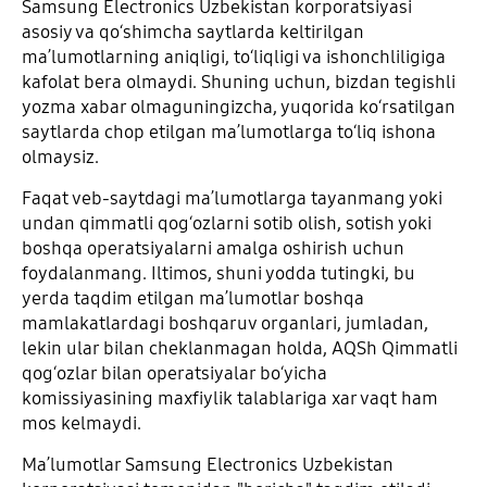
Samsung Electronics Uzbekistan korporatsiyasi
asosiy va qoʻshimcha saytlarda keltirilgan
maʼlumotlarning aniqligi, toʻliqligi va ishonchliligiga
kafolat bera olmaydi. Shuning uchun, bizdan tegishli
yozma xabar olmaguningizcha, yuqorida koʻrsatilgan
saytlarda chop etilgan maʼlumotlarga toʻliq ishona
olmaysiz.
Faqat veb-saytdagi maʼlumotlarga tayanmang yoki
undan qimmatli qogʻozlarni sotib olish, sotish yoki
boshqa operatsiyalarni amalga oshirish uchun
foydalanmang. Iltimos, shuni yodda tutingki, bu
yerda taqdim etilgan maʼlumotlar boshqa
mamlakatlardagi boshqaruv organlari, jumladan,
lekin ular bilan cheklanmagan holda, AQSh Qimmatli
qogʻozlar bilan operatsiyalar boʻyicha
komissiyasining maxfiylik talablariga xar vaqt ham
mos kelmaydi.
Maʼlumotlar Samsung Electronics Uzbekistan