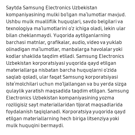
Saytda Samsung Electronics Uzbekistan
kompaniyasining mulki boʻlgan maʼlumotlar mavjud.
Ushbu mulk mualliflik huquqlari, savdo belgilari va
texnologiya maʼlumotlarini oʻz ichiga oladi, lekin ular
bilan cheklanmaydi. Yuqorida aytilganlarning
barchasi matnlar, grafikalar, audio, video va yuklab
olinadigan maʼlumotlar, manbalarga havolalar yoki
kodlar shaklida taqdim etiladi. Samsung Electronics
Uzbekistan korporatsiyasi yuqorida qayd etilgan
materiallarga nisbatan barcha huquqlarni oʻzida
saqlab qoladi, ular faqat Samsung korporatsiyasi
isteʼmolchilari uchun moʻljallangan va bu yerda sizga
qulaylik yaratish maqsadida taqdim etilgan. Samsung
Electronics Uzbekistan kompaniyasining yozma
roziligisiz sayt materiallaridan tijorat maqsadlarida
foydalanish taqiqlanadi. Korporatsiya yuqorida qayd
etilgan materiallarning hech biriga litsenziya yoki
mulk huquqini bermaydi.