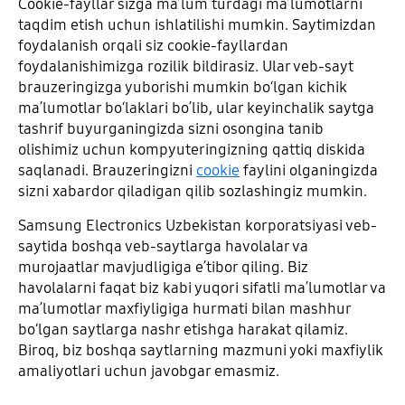
Cookie-fayllar sizga maʼlum turdagi maʼlumotlarni
taqdim etish uchun ishlatilishi mumkin. Saytimizdan
foydalanish orqali siz cookie-fayllardan
foydalanishimizga rozilik bildirasiz. Ular veb-sayt
brauzeringizga yuborishi mumkin boʻlgan kichik
maʼlumotlar boʻlaklari boʼlib, ular keyinchalik saytga
tashrif buyurganingizda sizni osongina tanib
olishimiz uchun kompyuteringizning qattiq diskida
saqlanadi. Brauzeringizni
cookie
faylini olganingizda
sizni xabardor qiladigan qilib sozlashingiz mumkin.
Samsung Electronics Uzbekistan korporatsiyasi veb-
saytida boshqa veb-saytlarga havolalar va
murojaatlar mavjudligiga eʼtibor qiling. Biz
havolalarni faqat biz kabi yuqori sifatli maʼlumotlar va
maʼlumotlar maxfiyligiga hurmati bilan mashhur
boʻlgan saytlarga nashr etishga harakat qilamiz.
Biroq, biz boshqa saytlarning mazmuni yoki maxfiylik
amaliyotlari uchun javobgar emasmiz.