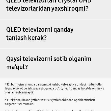
QLED televizorlari Crystal UHD
televizorlaridan yaxshiroqmi?
QLED televizorni qanday
tanlash kerak?
Qaysi televizorni sotib olganim
ma’qul?
* E’tiboringizni shunga qaratamizki, ushbu veb-sayt va undagi ma’lumotlar
faqat axborot berish xususiyatiga ega bo‘lib, hech qanday holatda ommaviy
oferta hisoblanmaydi.
* Funksional imkoniyatlari va xususiyatlari oldindan ogohlantirishsiz
o‘zgartirilishi mumkin.