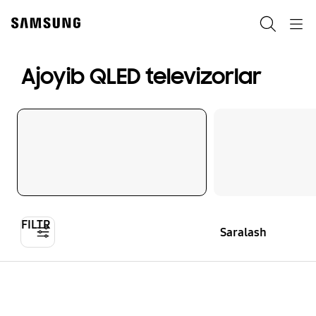
Skip
to
Qidiruv
Navigation
content
Ajoyib QLED televizorlar
FILTR
Saralash