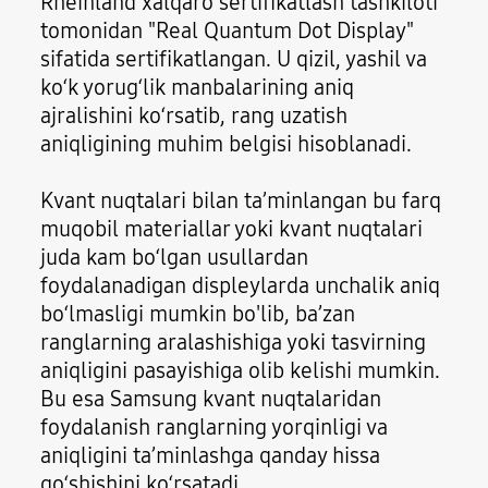
Rheinland xalqaro sertifikatlash tashkiloti
tomonidan "Real Quantum Dot Display"
sifatida sertifikatlangan. U qizil, yashil va
ko‘k yorug‘lik manbalarining aniq
ajralishini ko‘rsatib, rang uzatish
aniqligining muhim belgisi hisoblanadi.
Kvant nuqtalari bilan ta’minlangan bu farq
muqobil materiallar yoki kvant nuqtalari
juda kam bo‘lgan usullardan
foydalanadigan displeylarda unchalik aniq
bo‘lmasligi mumkin bo'lib, ba’zan
ranglarning aralashishiga yoki tasvirning
aniqligini pasayishiga olib kelishi mumkin.
Bu esa Samsung kvant nuqtalaridan
foydalanish ranglarning yorqinligi va
aniqligini ta’minlashga qanday hissa
qo‘shishini ko‘rsatadi.