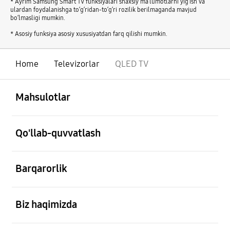
* Ayrim Samsung Smart TV funksiyalari shaxsiy ma’lumotlarni yig‘ish va
ulardan foydalanishga to‘g‘ridan-to‘g‘ri rozilik berilmaganda mavjud
bo‘lmasligi mumkin.
* Asosiy funksiya asosiy xususiyatdan farq qilishi mumkin.
Home
Televizorlar
QLED TV
ochiq
Footer Navigation
Mahsulotlar
ochiq
Qo'llab-quvvatlash
ochiq
Barqarorlik
ochiq
Biz haqimizda