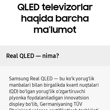
QLED televizorlar
haqida barcha
ma'lumot
Real QLED — nima?
Samsung Real QLED — bu ko‘k yorug‘lik
manbalari bilan birgalikda kvant nuqtalari
(QD) bo‘lgan yorug‘lik o‘zgartiruvchi
plyonka foydalaniladigan innovatsion
displey bo‘lib, Germaniyaning TÜV