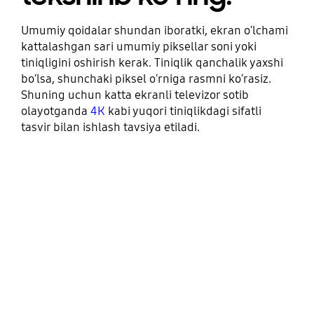
Umumiy qoidalar shundan iboratki, ekran oʻlchami
kattalashgan sari umumiy piksellar soni yoki
tiniqligini oshirish kerak. Tiniqlik qanchalik yaxshi
boʻlsa, shunchaki piksel oʻrniga rasmni koʻrasiz.
Shuning uchun katta ekranli televizor sotib
olayotganda
4К
kabi yuqori tiniqlikdagi sifatli
tasvir bilan ishlash tavsiya etiladi.