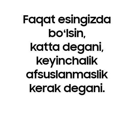
Faqat esingizda
boʻlsin,
katta degani,
keyinchalik
afsuslanmaslik
kerak degani.
Qaysi televizorni