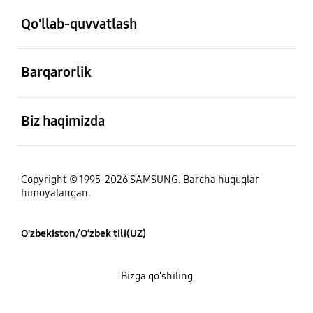
Qo'llab-quvvatlash
ochiq
Barqarorlik
ochiq
Biz haqimizda
Copyright © 1995-2026 SAMSUNG. Barcha huquqlar
himoyalangan.
O'zbekiston/O‘zbek tili(UZ)
Bizga qo'shiling