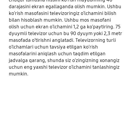
darajasini ekran egallaganda olish mumkin. Ushbu
koʻrish masofasini televizoringiz o‘lchamini bilish
bilan hisoblash mumkin. Ushbu mos masofani
olish uchun ekran oʻlchamini 1,2 ga koʻpaytiring. 75
dyuymli televizor uchun bu 90 dyuym yoki 2,3 metr
masofada oʻtirishni anglatadi. Televizorning turli
oʻlchamlari uchun tavsiya etilgan koʻrish
masofalarini aniqlash uchun taqdim etilgan
jadvalga qarang, shunda siz oʻzingizning xonangiz
uchun eng yaxshi televizor oʻlchamini tanlashingiz
mumkin.