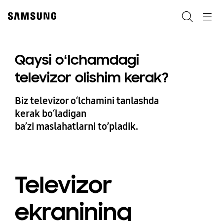
Skip
to
Qidiruv
Navigation
content
Qaysi oʻlchamdagi
televizor olishim kerak?
Biz televizor oʻlchamini tanlashda
kerak boʻladigan
baʼzi maslahatlarni to’pladik.
Televizor
ekranining