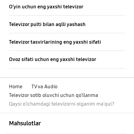
Oʻyin uchun eng yaxshi televizor
Televizor pulti bilan aqlli yashash
Televizor tasvirlarining eng yaxshi sifati
Ovoz sifati uchun eng yaxshi televizor
Home
TV va Audio
Televizor sotib oluvchi uchun qoʻllanma
Qaysi oʻlchamdagi televizorni olganim maʼqul?
ochiq
Footer Navigation
Mahsulotlar
ochiq