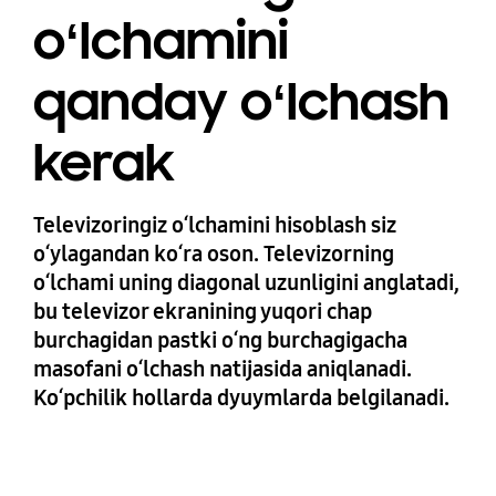
oʻlchamini
qanday oʻlchash
kerak
Televizoringiz oʻlchamini hisoblash siz
oʻylagandan koʻra oson. Televizorning
oʻlchami uning diagonal uzunligini anglatadi,
bu televizor ekranining yuqori chap
burchagidan pastki oʻng burchagigacha
masofani oʻlchash natijasida aniqlanadi.
Koʻpchilik hollarda dyuymlarda belgilanadi.