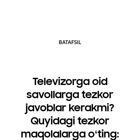
tanlash kerak?
30 soniya ichida bilib oling
BATAFSIL
Televizorga oid
savollarga tezkor
javoblar kerakmi?
Quyidagi tezkor
maqolalarga oʻting: