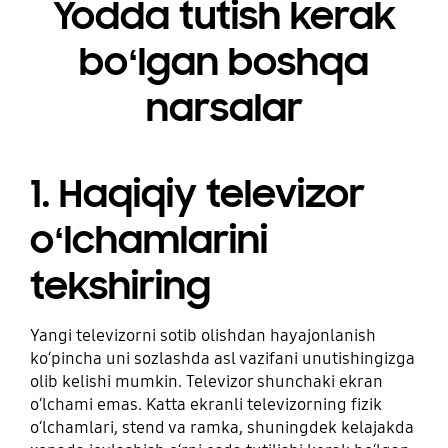
Yodda tutish kerak
boʻlgan boshqa
narsalar
1. Haqiqiy televizor
oʻlchamlarini
tekshiring
Yangi televizorni sotib olishdan hayajonlanish
koʻpincha uni sozlashda asl vazifani unutishingizga
olib kelishi mumkin. Televizor shunchaki ekran
oʻlchami emas. Katta ekranli televizorning fizik
oʻlchamlari, stend va ramka, shuningdek kelajakda