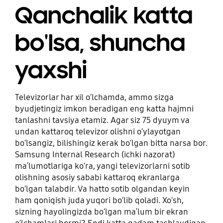
Qanchalik katta
bo'lsa, shuncha
yaxshi
Televizorlar har xil oʻlchamda, ammo sizga
byudjetingiz imkon beradigan eng katta hajmni
tanlashni tavsiya etamiz. Agar siz 75 dyuym va
undan kattaroq televizor olishni oʻylayotgan
boʻlsangiz, bilishingiz kerak boʻlgan bitta narsa bor.
Samsung Internal Research (ichki nazorat)
maʼlumotlariga koʻra, yangi televizorlarni sotib
olishning asosiy sababi kattaroq ekranlarga
boʻlgan talabdir. Va hatto sotib olgandan keyin
ham qoniqish juda yuqori boʻlib qoladi. Xoʻsh,
sizning hayolingizda boʻlgan maʼlum bir ekran