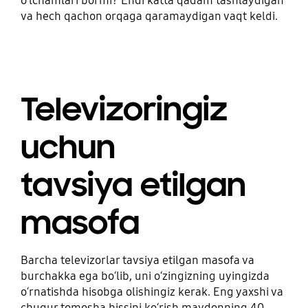
oʻlchamlari bormi? Endi katta qadam tashlaydigan
va hech qachon orqaga qaramaydigan vaqt keldi.
Televizoringiz
uchun
tavsiya etilgan
masofa
Barcha televizorlar tavsiya etilgan masofa va
burchakka ega boʻlib, uni oʻzingizning uyingizda
oʻrnatishda hisobga olishingiz kerak. Eng yaxshi va
chuqur tomosha hissini koʻrish maydonning 40