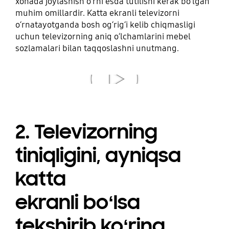
xonada joylashish oʻrni esda tutilishi kerak boʻlgan
muhim omillardir. Katta ekranli televizorni
oʻrnatayotganda bosh ogʻrigʻi kelib chiqmasligi
uchun televizorning aniq oʻlchamlarini mebel
sozlamalari bilan taqqoslashni unutmang.
Videoni ko'rish
2. Televizorning
tiniqligini, ayniqsa
katta
ekranli boʻlsa
tekshirib koʻring.