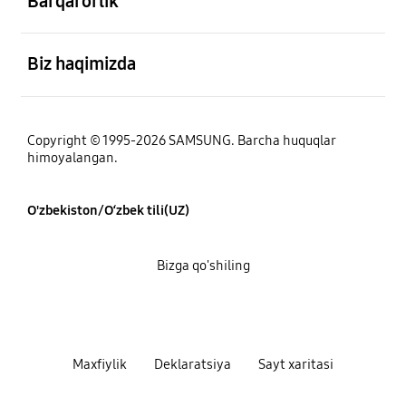
Barqarorlik
ochiq
Biz haqimizda
Copyright © 1995-2026 SAMSUNG. Barcha huquqlar
himoyalangan.
O'zbekiston/O‘zbek tili(UZ)
Bizga qo'shiling
Maxfiylik
Deklaratsiya
Sayt xaritasi