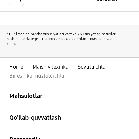
* Qurilmaning barcha xususiyatlari va texnik xususiyatlari sotuvlar
boshlanganda tegishli, ammo kelajakda ogohlantirmasdan o'zgarishi
mumkin.
Home
Maishiy texnika
Sovutgichlar
Bir eshikli muzlatgichlar
ochiq
Footer Navigation
Mahsulotlar
ochiq
Qo'llab-quvvatlash
ochiq