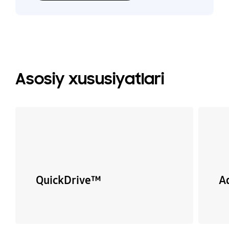
Asosiy xususiyatlari
QuickDrive™
A