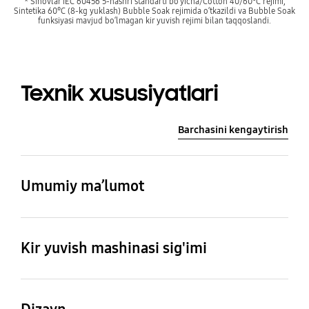
* Sinovlar IEC 60456 5-nashri standarti bo‘yicha/Cotton 40/60°C rejimi,
Sintetika 60°C (8-kg yuklash) Bubble Soak rejimida o‘tkazildi va Bubble Soak
funksiyasi mavjud bo‘lmagan kir yuvish rejimi bilan taqqoslandi.
Texnik xususiyatlari
Barchasini kengaytirish
Umumiy ma’lumot
Kir yuvish mashinasi
Pufakchalar hosil qilish
sig
texnologiyasi
Kir yuvish mashinasi sig'imi
12.0 kg
Ha
Kir yuvish mashinasi
sigʻimi (kg)
Jismoniy xususiyatlar
Sof ogʻirligi