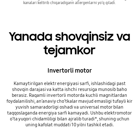
kanalari keltirib chiqaradigann allergenlarni yo‘q qiladi.
Yanada shovqinsiz va
tejamkor
Invertorli motor
Kamaytirilgan elektr energiyasi sarfi, ishlashidagi past
shovqin darajasi va katta ishchi resursiga munosib baho
berasiz. Raqamli invertorli motorda kuchli magnitlardan
foydalanilishi, an’anaviy cho‘tkalar mavjud emasligi tufayli kir
yuvish samaradorligi oshadi va universal motor bilan
taqqoslaganda energiya sarfi kamayadi. Ushbu elektromotor
o‘ta yuqori chidamliligi bilan ajralib turadi*, shuning uchun
uning kafolat muddati 10 yilni tashkil etadi.