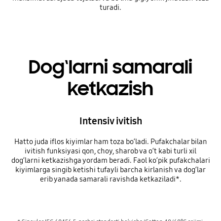
turadi.
Dog‘larni samarali
ketkazish
Intensiv ivitish
Hatto juda iflos kiyimlar ham toza bo‘ladi. Pufakchalar bilan
ivitish funksiyasi qon, choy, sharob va o‘t kabi turli xil
dog‘larni ketkazishga yordam beradi. Faol ko‘pik pufakchalari
kiyimlarga singib ketishi tufayli barcha kirlanish va dog‘lar
erib yanada samarali ravishda ketkaziladi*.