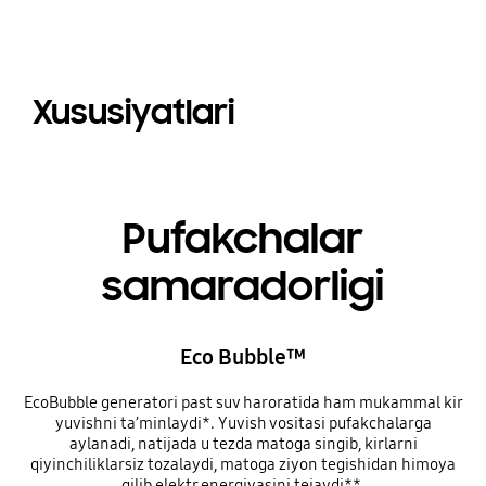
Xususiyatlari
Pufakchalar
samaradorligi
Eco Bubble™
EcoBubble generatori past suv haroratida ham mukammal kir
yuvishni ta’minlaydi*. Yuvish vositasi pufakchalarga
aylanadi, natijada u tezda matoga singib, kirlarni
qiyinchiliklarsiz tozalaydi, matoga ziyon tegishidan himoya
qilib elektr energiyasini tejaydi**.