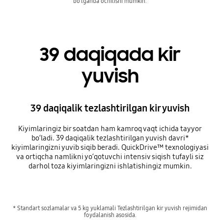
bo‘lganda ochilishi mumkin.
39 daqiqada kir
yuvish
39 daqiqalik tezlashtirilgan kir yuvish
Kiyimlaringiz bir soatdan ham kamroq vaqt ichida tayyor
bo‘ladi. 39 daqiqalik tezlashtirilgan yuvish davri*
kiyimlaringizni yuvib siqib beradi. QuickDrive™ texnologiyasi
va ortiqcha namlikni yo‘qotuvchi intensiv siqish tufayli siz
darhol toza kiyimlaringizni ishlatishingiz mumkin.
* Standart sozlamalar va 5 kg yuklamali Tezlashtirilgan kir yuvish rejimidan
foydalanish asosida.