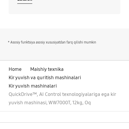
* Asosiy funktsiya asosiy xususiyatdan farq qilishi mumkin
Home
Maishiy texnika
Kir yuvish va quritish mashinalari
Kir yuvish mashinalari
QuickDrive™, AI Control texnologiyalariga ega kir
yuvish mashinasi, WW7000T, 12kg, Oq
ochiq
Footer Navigation