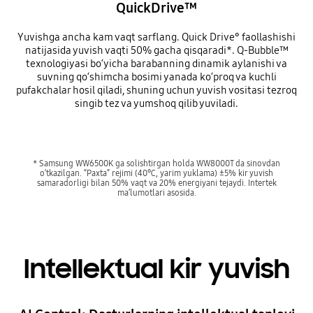
QuickDrive™
Yuvishga ancha kam vaqt sarflang. Quick Drive° faollashishi
natijasida yuvish vaqti 50% gacha qisqaradi*. Q-Bubble™
texnologiyasi bo‘yicha barabanning dinamik aylanishi va
suvning qo‘shimcha bosimi yanada ko‘proq va kuchli
pufakchalar hosil qiladi, shuning uchun yuvish vositasi tezroq
singib tez va yumshoq qilib yuviladi.
* Samsung WW6500K ga solishtirgan holda WW8000T da sinovdan
o‘tkazilgan. “Paxta” rejimi (40℃, yarim yuklama) ±5% kir yuvish
samaradorligi bilan 50% vaqt va 20% energiyani tejaydi. Intertek
ma’lumotlari asosida.
Intellektual kir yuvish