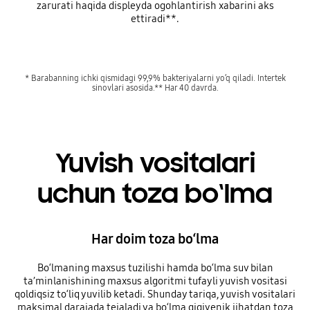
zarurati haqida displeyda ogohlantirish xabarini aks
ettiradi**.
* Barabanning ichki qismidagi 99,9% bakteriyalarni yo’q qiladi. Intertek
sinovlari asosida.** Har 40 davrda.
Yuvish vositalari
uchun toza bo‘lma
Har doim toza bo‘lma
Bo‘lmaning maxsus tuzilishi hamda bo‘lma suv bilan
ta’minlanishining maxsus algoritmi tufayli yuvish vositasi
qoldiqsiz to‘liq yuvilib ketadi. Shunday tariqa, yuvish vositalari
maksimal darajada tejaladi va bo‘lma gigiyenik jihatdan toza