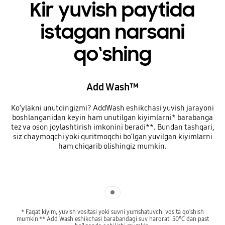
Kir yuvish paytida
istagan narsani
qo‘shing
Add Wash™
Ko‘ylakni unutdingizmi? AddWash eshikchasi yuvish jarayoni
boshlanganidan keyin ham unutilgan kiyimlarni* barabanga
tez va oson joylashtirish imkonini beradi**. Bundan tashqari,
siz chaymoqchi yoki quritmoqchi bo‘lgan yuvilgan kiyimlarni
ham chiqarib olishingiz mumkin.
Indicator 1
* Faqat kiyim, yuvish vositasi yoki suvni yumshatuvchi vosita qo‘shish
mumkin.** Add Wash eshikchasi barabandagi suv harorati 50°C dan past