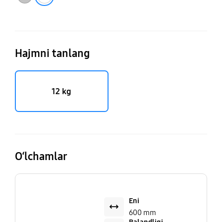
Hajmni tanlang
12 kg
O‘lchamlar
Eni
600 mm