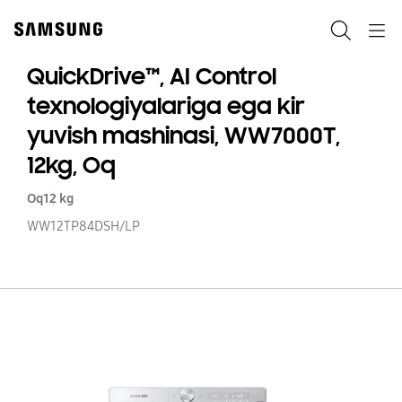
Skip
to
Qidiruv
Navigation
content
QuickDrive™, AI Control
texnologiyalariga ega kir
yuvish mashinasi, WW7000T,
12kg, Oq
Oq
12 kg
WW12TP84DSH/LP
Qu
AI
Co