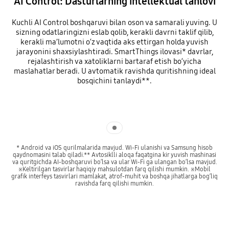
AI Control: Dasturlarning intellektual tanlovi
Kuchli AI Control boshqaruvi bilan oson va samarali yuving. U
sizning odatlaringizni eslab qolib, kerakli davrni taklif qilib,
kerakli ma’lumotni o‘z vaqtida aks ettirgan holda yuvish
jarayonini shaxsiylashtiradi. SmartThings ilovasi* davrlar,
rejalashtirish va xatoliklarni bartaraf etish bo‘yicha
maslahatlar beradi. U avtomatik ravishda quritishning ideal
bosqichini tanlaydi**.
Indicator 1
* Android va iOS qurilmalarida mavjud. Wi-Fi ulanishi va Samsung hisob
qaydnomasini talab qiladi.** Avtosiklli aloqa faqatgina kir yuvish mashinasi
va quritgichda AI-boshqaruvi bo‘lsa va ular Wi-Fi ga ulangan bo‘lsa mavjud.
※Keltirilgan tasvirlar haqiqiy mahsulotdan farq qilishi mumkin. ※Mobil
grafik interfeys tasvirlari mamlakat, atrof-muhit va boshqa jihatlarga bog‘liq
ravishda farq qilishi mumkin.