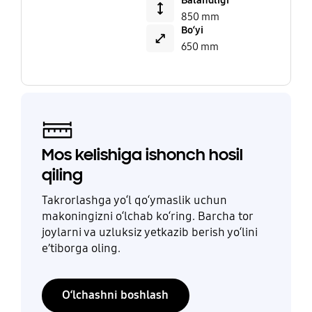
Balandligi
850 mm
Bo‘yi
650 mm
Mos kelishiga ishonch hosil
qiling
Takrorlashga yo‘l qo‘ymaslik uchun
makoningizni o‘lchab ko‘ring. Barcha tor
joylarni va uzluksiz yetkazib berish yo‘lini
e’tiborga oling.
O‘lchashni boshlash