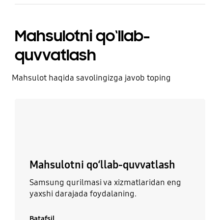
Mahsulotni qo‘llab-
quvvatlash
Mahsulot haqida savolingizga javob toping
Batafsil
Mahsulotni qo‘llab-quvvatlash
Samsung qurilmasi va xizmatlaridan eng
yaxshi darajada foydalaning.
Batafsil