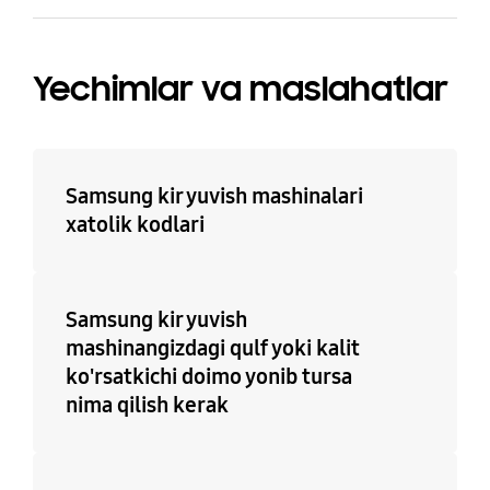
Sochiqlar
Jun buyumlar
Ha
Ha
Yechimlar va maslahatlar
Samsung kir yuvish mashinalari
xatolik kodlari
Samsung kir yuvish
mashinangizdagi qulf yoki kalit
ko'rsatkichi doimo yonib tursa
nima qilish kerak