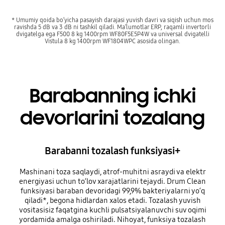
* Umumiy qoida bo‘yicha pasayish darajasi yuvish davri va siqish uchun mos
ravishda 5 dB va 3 dB ni tashkil qiladi. Ma’lumotlar ERP, raqamli invertorli
dvigatelga ega F500 8 kg 1400rpm WF80F5E5P4W va universal dvigatelli
Vistula 8 kg 1400rpm WF1804WPC asosida olingan.
Barabanning ichki
devorlarini tozalang
Barabanni tozalash funksiyasi+
Mashinani toza saqlaydi, atrof-muhitni asraydi va elektr
energiyasi uchun to‘lov xarajatlarini tejaydi. Drum Clean
funksiyasi baraban devoridagi 99,9% bakteriyalarni yo‘q
qiladi*, begona hidlardan xalos etadi. Tozalash yuvish
vositasisiz faqatgina kuchli pulsatsiyalanuvchi suv oqimi
yordamida amalga oshiriladi. Nihoyat, funksiya tozalash