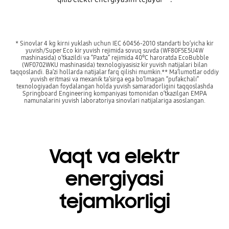
* Sinovlar 4 kg kirni yuklash uchun IEC 60456-2010 standarti bo‘yicha kir
yuvish/Super Eco kir yuvish rejimida sovuq suvda (WF80F5E5U4W
mashinasida) o‘tkazildi va “Paxta” rejimida 40°C haroratda EcoBubble
(WF0702WKU mashinasida) texnologiyasisiz kir yuvish natijalari bilan
taqqoslandi. Ba’zi hollarda natijalar farq qilishi mumkin.** Ma’lumotlar oddiy
yuvish eritmasi va mexanik ta’sirga ega bo‘lmagan “pufakchali”
texnologiyadan foydalangan holda yuvish samaradorligini taqqoslashda
Springboard Engineering kompaniyasi tomonidan o‘tkazilgan EMPA
namunalarini yuvish laboratoriya sinovlari natijalariga asoslangan.
Vaqt va elektr
energiyasi
tejamkorligi