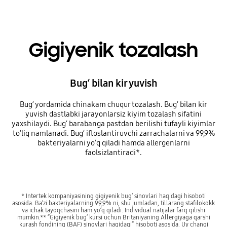
Gigiyenik tozalash
Bug‘ bilan kir yuvish
Bug‘ yordamida chinakam chuqur tozalash. Bug‘ bilan kir
yuvish dastlabki jarayonlarsiz kiyim tozalash sifatini
yaxshilaydi. Bug‘ barabanga pastdan berilishi tufayli kiyimlar
to‘liq namlanadi. Bug‘ ifloslantiruvchi zarrachalarni va 99,9%
bakteriyalarni yo‘q qiladi hamda allergenlarni
faolsizlantiradi*.
* Intertek kompaniyasining gigiyenik bug‘ sinovlari haqidagi hisoboti
asosida. Ba’zi bakteriyalarning 99,9% ni, shu jumladan, tillarang stafilokokk
va ichak tayoqchasini ham yo‘q qiladi. Individual natijalar farq qilishi
mumkin.** “Gigiyenik bug‘ kursi uchun Britaniyaning Allergiyaga qarshi
kurash fondining (BAF) sinovlari haqidagi” hisoboti asosida. Uy changi