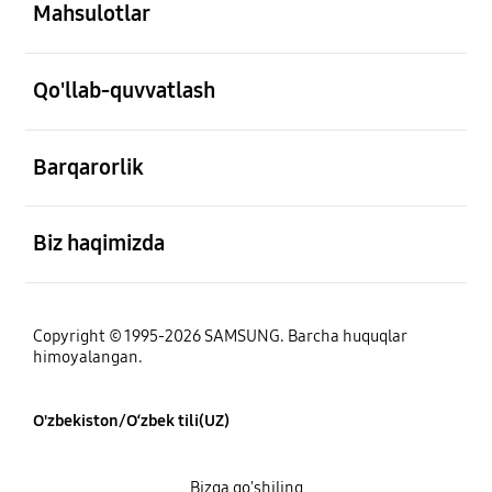
Mahsulotlar
ochiq
Qo'llab-quvvatlash
ochiq
Barqarorlik
ochiq
Biz haqimizda
Copyright © 1995-2026 SAMSUNG. Barcha huquqlar
himoyalangan.
O'zbekiston/O‘zbek tili(UZ)
Bizga qo'shiling