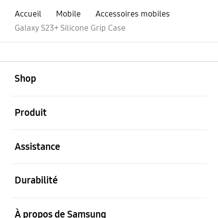
Accueil
Mobile
Accessoires mobiles
Galaxy S23+ Silicone Grip Case
ouvert
Footer Navigation
Shop
ouvert
Produit
ouvert
Assistance
ouvert
Durabilité
ouvert
À propos de Samsung