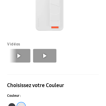
Vidéos
Précédent
Suivant
Choisissez votre Couleur
Couleur :
Noir
Blanc