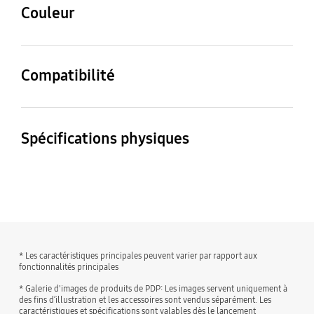
Couleur
Blanc
Compatibilité
Compatible Models
Galaxy S23+
Spécifications physiques
Dimensions (L x H x P)
Poids
79.9 x 161.5 x 11.2 mm
53 g
* Les caractéristiques principales peuvent varier par rapport aux
fonctionnalités principales
* Galerie d'images de produits de PDP: Les images servent uniquement à
des fins d’illustration et les accessoires sont vendus séparément. Les
caractéristiques et spécifications sont valables dès le lancement