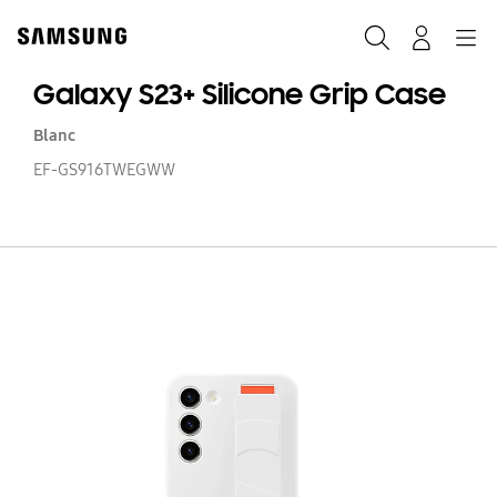
Skip
to
Rechercher
Connexion
Navigation
content
Galaxy S23+ Silicone Grip Case
Blanc
EF-GS916TWEGWW
Ga
S2
Si
Gr
C