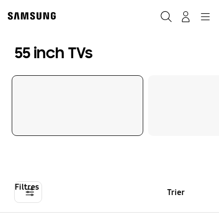
Skip
to
Rechercher
Connexion
Navigation
content
55 inch TVs
Filtres
Trier