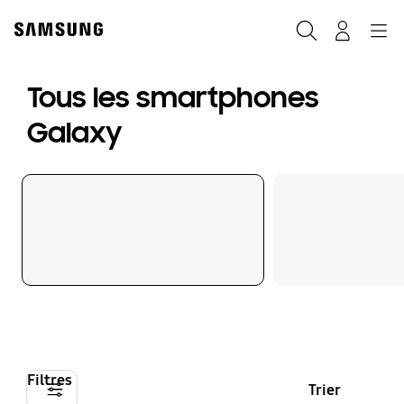
Skip
to
Rechercher
Connexion
Navigation
content
Tous les smartphones
Galaxy
Filtres
Trier