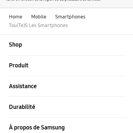
Home
Mobile
Smartphones
Tou(Te)S Les Smartphones
ouvert
Footer Navigation
Shop
ouvert
Produit
ouvert
Assistance
ouvert
Durabilité
ouvert
À propos de Samsung