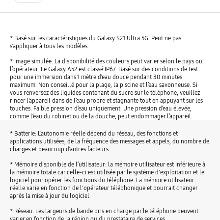
* Basé sur les caractéristiques du Galaxy S21 Ultra 5G. Peut ne pas
s’appliquer à tous les modèles.
* Image simulée. La disponibilité des couleurs peut varier selon le pays ou
l’opérateur. Le Galaxy A52 est classé IP67. Basé sur des conditions de test
pour une immersion dans 1 mètre d’eau douce pendant 30 minutes
maximum. Non conseillé pour la plage, la piscine et l’eau savonneuse. Si
vous renversez des liquides contenant du sucre sur le téléphone, veuillez
rincer l’appareil dans de l’eau propre et stagnante tout en appuyant sur les
touches. Faible pression d’eau uniquement. Une pression d’eau élevée,
comme l’eau du robinet ou de la douche, peut endommager l’appareil.
* Batterie: L’autonomie réelle dépend du réseau, des fonctions et
applications utilisées, de la fréquence des messages et appels, du nombre de
charges et beaucoup d’autres facteurs.
* Mémoire disponible de l’utilisateur: la mémoire utilisateur est inférieure à
la mémoire totale car celle-ci est utilisée par le système d'exploitation et le
logiciel pour opérer les fonctions du téléphone. La mémoire utilisateur
réelle varie en fonction de l'opérateur téléphonique et pourrait changer
après la mise à jour du logiciel.
* Réseau: Les largeurs de bande pris en charge par le téléphone peuvent
varier en fonction de la région ou du prestataire de services.