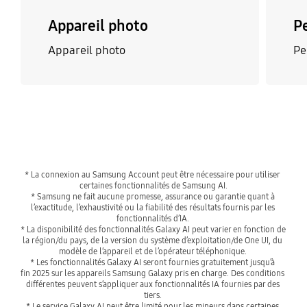
Appareil photo
P
Appareil photo
Pe
* La connexion au Samsung Account peut être nécessaire pour utiliser 
certaines fonctionnalités de Samsung AI.
* Samsung ne fait aucune promesse, assurance ou garantie quant à 
l’exactitude, l’exhaustivité ou la fiabilité des résultats fournis par les 
fonctionnalités d’IA. 
* La disponibilité des fonctionnalités Galaxy AI peut varier en fonction de 
la région/du pays, de la version du système d’exploitation/de One UI, du 
modèle de l’appareil et de l’opérateur téléphonique. 
* Les fonctionnalités Galaxy AI seront fournies gratuitement jusqu’à 
fin 2025 sur les appareils Samsung Galaxy pris en charge. Des conditions 
différentes peuvent s’appliquer aux fonctionnalités IA fournies par des 
tiers. 
* Le service Galaxy AI peut être limité pour les mineurs dans certaines 