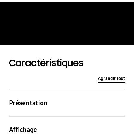
Voir le Galaxy S25 en
RA
Caractéristiques
Agrandir tout
Présentation
Taille
Résolution (affichage
(affichage_principal)
principal)
Affichage