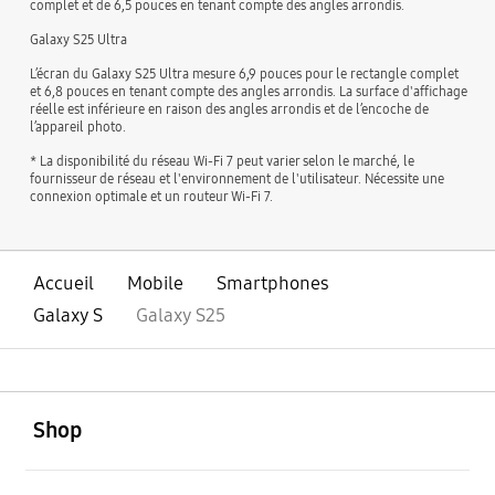
complet et de 6,5 pouces en tenant compte des angles arrondis.
Galaxy S25 Ultra
L’écran du Galaxy S25 Ultra mesure 6,9 pouces pour le rectangle complet
et 6,8 pouces en tenant compte des angles arrondis. La surface d'affichage
réelle est inférieure en raison des angles arrondis et de l’encoche de
l’appareil photo.
* La disponibilité du réseau Wi-Fi 7 peut varier selon le marché, le
fournisseur de réseau et l'environnement de l'utilisateur. Nécessite une
connexion optimale et un routeur Wi-Fi 7.
Accueil
Mobile
Smartphones
Galaxy S
Galaxy S25
ouvert
Footer Navigation
Shop
ouvert