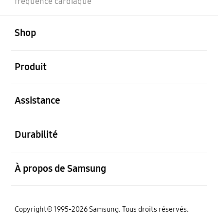
fréquence cardiaque
ouvert
Footer Navigation
Shop
ouvert
Produit
ouvert
Assistance
ouvert
Durabilité
ouvert
À propos de Samsung
Copyright© 1995-2026 Samsung. Tous droits réservés.