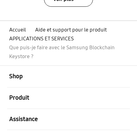
Accueil
Aide et support pour le produit
APPLICATIONS ET SERVICES
Que puis-je faire avec le Samsung Blockchain
Keystore ?
ouvert
Footer Navigation
Shop
ouvert
Produit
ouvert
Assistance
ouvert