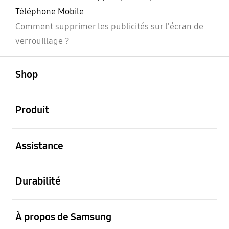
Téléphone Mobile
Comment supprimer les publicités sur l'écran de
verrouillage ?
ouvert
Footer Navigation
Shop
ouvert
Produit
ouvert
Assistance
ouvert
Durabilité
ouvert
À propos de Samsung