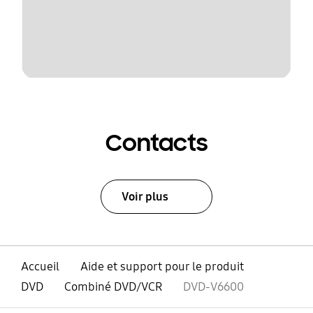
Contacts
Voir plus
Accueil
Aide et support pour le produit
DVD
Combiné DVD/VCR
DVD-V6600
ouvert
Footer Navigation