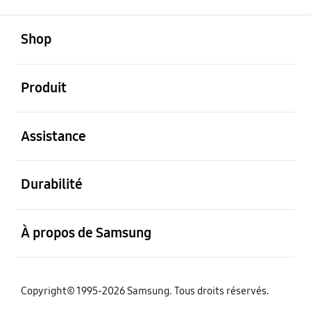
ouvert
Footer Navigation
Shop
ouvert
Produit
ouvert
Assistance
ouvert
Durabilité
ouvert
À propos de Samsung
Copyright© 1995-2026 Samsung. Tous droits réservés.