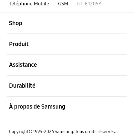
Téléphone Mobile
GSM
GT-E1205Y
ouvert
Footer Navigation
Shop
ouvert
Produit
ouvert
Assistance
ouvert
Durabilité
ouvert
À propos de Samsung
Copyright© 1995-2026 Samsung. Tous droits réservés.