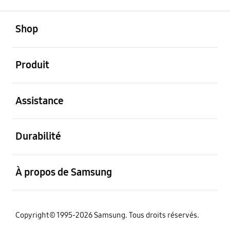
ouvert
Footer Navigation
Shop
ouvert
Produit
ouvert
Assistance
ouvert
Durabilité
ouvert
À propos de Samsung
Copyright© 1995-2026 Samsung. Tous droits réservés.