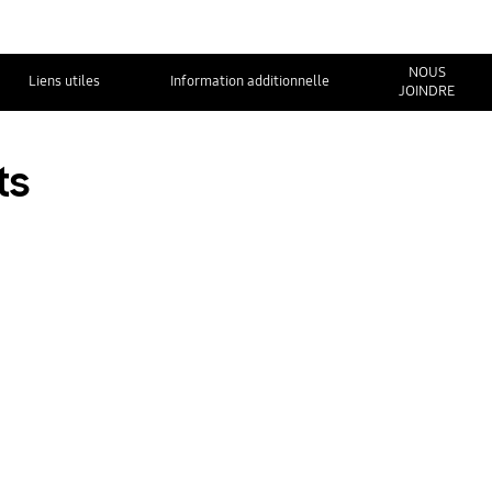
NOUS
Liens utiles
Information additionnelle
JOINDRE
ts