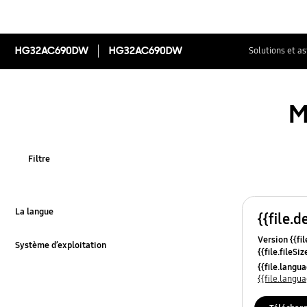
HG32AC690DW
HG32AC690DW
Solutions et a
M
Filtre
La langue
{{file.d
Click to Expand
Version {{fil
Système d’exploitation
{{file.fileSi
Click to Expand
{{file.osNa
{{file.lang
{{file.lang