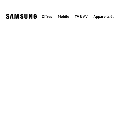
Skip
to
content
Offres
Mobile
TV & AV
Appareils é