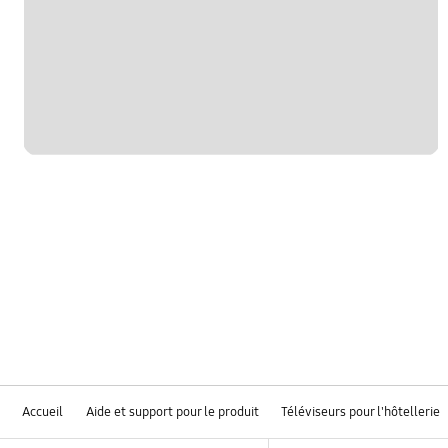
Accueil
Aide et support pour le produit
Téléviseurs pour l'hôtellerie
Footer Navigation