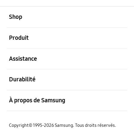
ouvert
Footer Navigation
Shop
ouvert
Produit
ouvert
Assistance
ouvert
Durabilité
ouvert
À propos de Samsung
Copyright© 1995-2026 Samsung. Tous droits réservés.