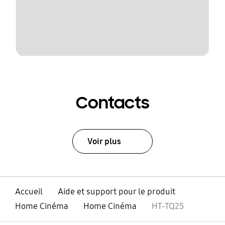
Contacts
Voir plus
Accueil
Aide et support pour le produit
Home Cinéma
Home Cinéma
HT-TQ25
ouvert
Footer Navigation