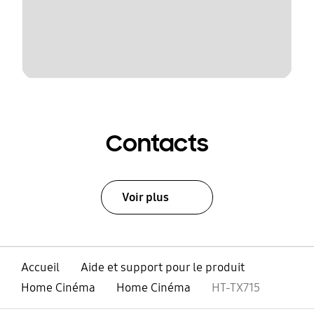
Contacts
Voir plus
Accueil
Aide et support pour le produit
Home Cinéma
Home Cinéma
HT-TX715
ouvert
Footer Navigation