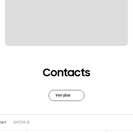
Contacts
Voir plus
mart
QM32R-B