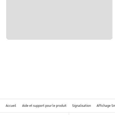
Accueil
Aide et support pour le produit
Signalisation
Affichage S
Footer Navigation