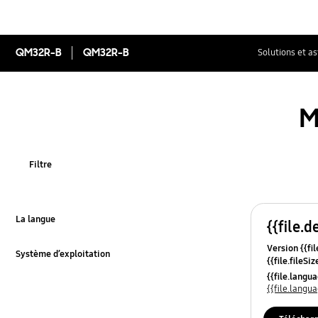
QM32R-B
QM32R-B
Solutions et a
M
Filtre
La langue
{{file.d
Click to Expand
Version {{fil
Système d’exploitation
{{file.fileSi
Click to Expand
{{file.osNa
{{file.lang
{{file.lang