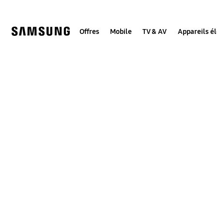
Skip
to
content
Offres
Mobile
TV & AV
Appareils é