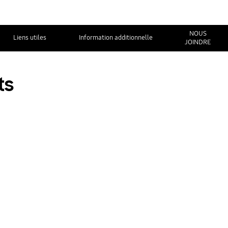
NOUS
Liens utiles
Information additionnelle
JOINDRE
ts