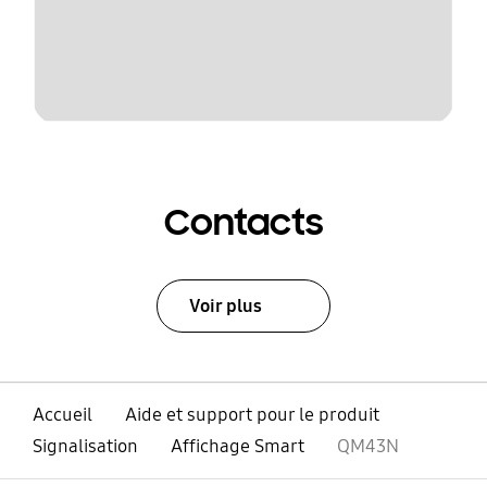
Contacts
Voir plus
Accueil
Aide et support pour le produit
Signalisation
Affichage Smart
QM43N
ouvert
Footer Navigation