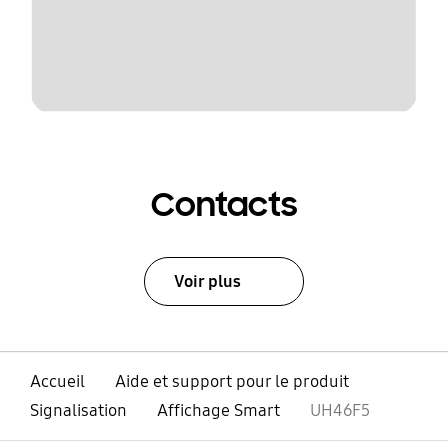
Contacts
Voir plus
Accueil
Aide et support pour le produit
Signalisation
Affichage Smart
UH46F5
ouvert
Footer Navigation