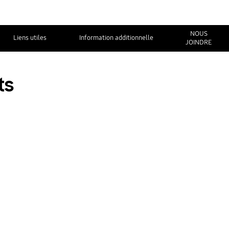
NOUS
Liens utiles
Information additionnelle
JOINDRE
ts