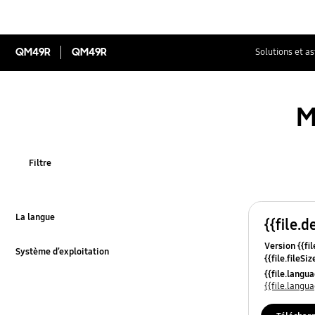
QM49R
QM49R
Solutions et a
M
Filtre
La langue
{{file.d
Click to Expand
Version {{fil
Système d’exploitation
{{file.fileSi
Click to Expand
{{file.osNa
{{file.lang
{{file.lang