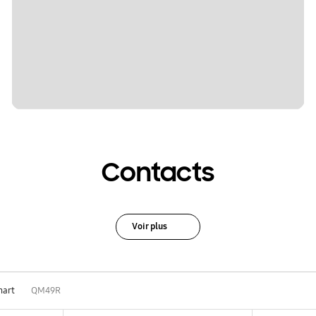
Contacts
Voir plus
mart
QM49R