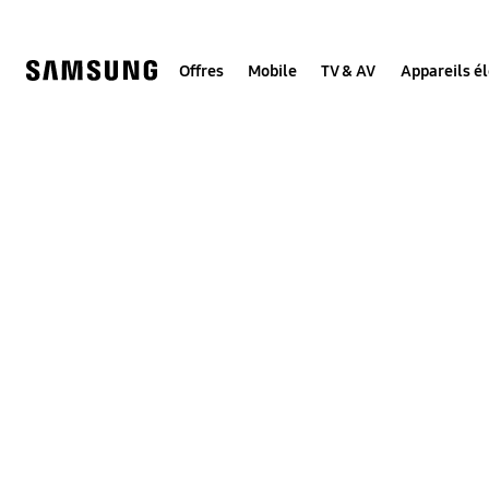
Skip
to
content
Offres
Mobile
TV & AV
Appareils é