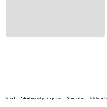
Accueil
Aide et support pour le produit
Signalisation
Affichage S
Footer Navigation