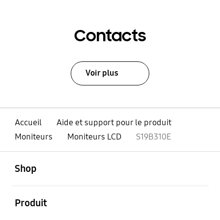
Contacts
Voir plus
Accueil
Aide et support pour le produit
Moniteurs
Moniteurs LCD
S19B310E
ouvert
Footer Navigation
Shop
ouvert
Produit