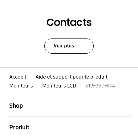
Contacts
Voir plus
Accueil
Aide et support pour le produit
Moniteurs
Moniteurs LCD
S19F350HNA
ouvert
Footer Navigation
Shop
ouvert
Produit