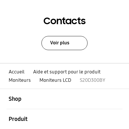
Contacts
Voir plus
Accueil
Aide et support pour le produit
Moniteurs
Moniteurs LCD
S20D300BY
ouvert
Footer Navigation
Shop
ouvert
Produit