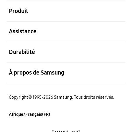
ouvert
Produit
ouvert
Assistance
ouvert
Durabilité
ouvert
À propos de Samsung
Copyright© 1995-2026 Samsung. Tous droits réservés.
Afrique/Français(FR)