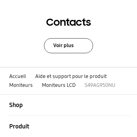
Contacts
Voir plus
Accueil
Aide et support pour le produit
Moniteurs
Moniteurs LCD
S49AG950NU
ouvert
Footer Navigation
Shop
ouvert
Produit