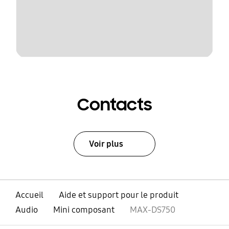
Contacts
Voir plus
Accueil
Aide et support pour le produit
Audio
Mini composant
MAX-DS750
ouvert
Footer Navigation