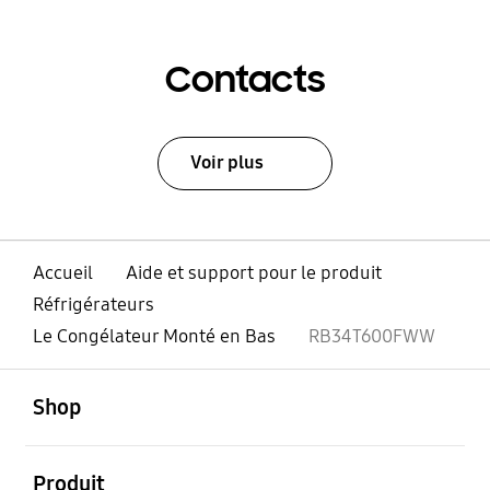
Contacts
Voir plus
Accueil
Aide et support pour le produit
Réfrigérateurs
Le Congélateur Monté en Bas
RB34T600FWW
ouvert
Footer Navigation
Shop
ouvert
Produit