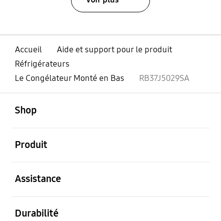
Accueil
Aide et support pour le produit
Réfrigérateurs
Le Congélateur Monté en Bas
RB37J5029SA
ouvert
Footer Navigation
Shop
ouvert
Produit
ouvert
Assistance
ouvert
Durabilité