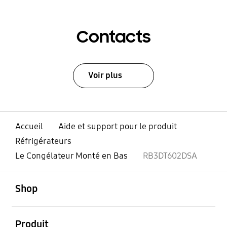
Contacts
Voir plus
Accueil
Aide et support pour le produit
Réfrigérateurs
Le Congélateur Monté en Bas
RB3DT602DSA
ouvert
Footer Navigation
Shop
ouvert
Produit