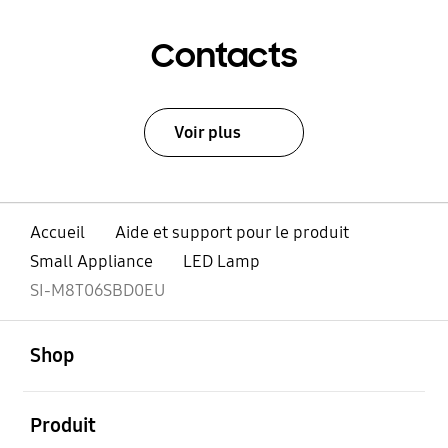
Contacts
Voir plus
Accueil
Aide et support pour le produit
Small Appliance
LED Lamp
SI-M8T06SBD0EU
ouvert
Footer Navigation
Shop
ouvert
Produit