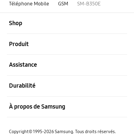
Téléphone Mobile
GSM
SM-B350E
ouvert
Footer Navigation
Shop
ouvert
Produit
ouvert
Assistance
ouvert
Durabilité
ouvert
À propos de Samsung
Copyright© 1995-2026 Samsung. Tous droits réservés.