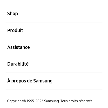
ouvert
Footer Navigation
Shop
ouvert
Produit
ouvert
Assistance
ouvert
Durabilité
ouvert
À propos de Samsung
Copyright© 1995-2026 Samsung. Tous droits réservés.