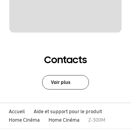
Contacts
Voir plus
Accueil
Aide et support pour le produit
Home Cinéma
Home Cinéma
Z-300M
ouvert
Footer Navigation