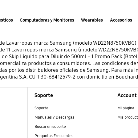
sticos
Computadoras y Monitores
Wearables
Accesorios
e de Lavarropas marca Samsung (modelo WD22N8750KVBG) re
k de 11 Lavarropas marca Samsung (modelo WD22N8750KVBG),
 de Skip Líquido para Diluir de 500ml + 1 Promo Pack (Botella
Caducado
comercializa productos a consumidores. Las condiciones de 
Página de Samsung
das por los distribuidores oficiales de Samsung. Para más 
ntina S.A. CUIT 30-68412579-2 con domicilio en Bouchard 
Argentina
Soporte
Account
Bases comerciales
Soporte
Mi página
Válido desde 2020-08-17 ~ 2020-12-30
Manuales y Descargas
Mis produc
Buscar en soporte
Preguntas Frecuentes