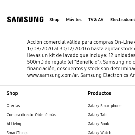
Skip
to
content
Shop
Móviles
TV & AV
Electrodomé
Acción comercial válida para compras On-Lin
17/08/2020 al 30/12/2020 o hasta agotar stoc
llevas un kit de lavado que incluye: 12 unidades
500ml) de regalo (el “Beneficio”). Samsung no 
financiación, descuentos y stock son determina
www.samsung.com/ar. Samsung Electronics Arge
Footer Navigation
Shop
Productos
Ofertas
Galaxy Smartphone
Comprá directo. Obtené más
Galaxy Tab
AI Living
Galaxy Book
SmartThings
Galaxy Watch